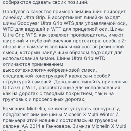
собираются сдавать своих позиций.
Goodyear в качестве примера зимних шин приводит
линейку Ultra Grip. В ассортимент линейки входят
шины Goodyear Ultra Grip WTS для управляемой оси,
WTD для ведущей и WTT для прицепной оси. Шины
Ultra Grip WTS, как заявляет производитель, имеют
широкий и глубокий рисунок протектора, особые Z-
образные ламели и специальный состав резиновой
смеси, который наилучшим образом подходит для
использования зимой. Шины Ultra Grip WTD
отличаются применением
высокотехнологичнойрезиновой смеси,
специальной конструкцией каркаса и особой
структурой ламелей. Дополняют линейку прицепные
Ultra Grip WTT, разработанные для использования
как на дорогах с твердым покрытием, так и на
грунтовых и проселочных дорогах.
Компания Michelin, не желая уступать конкуренту,
предлагает зимние шины Michelin X Multi Winter Z,
премьера этой новинки состоялась на грузовом
салоне IAA 2014 в Ганновере. Зимние Michelin X Multi