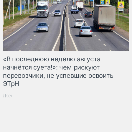
«В последнюю неделю августа
начнётся суета!»: чем рискуют
перевозчики, не успевшие освоить
ЭТрН
Дзен