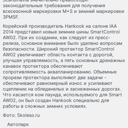
законодательные требования для получения
всесезонной маркировки M+S и зимней маркировки
3PMSF.
Корейский производитель Hankook на салоне IAA
2014 представил новые зимние шины SmartControl
AW02. При их создании, как следует из пресс-
релиза, основное внимание было уделено вопросам
безопасности. Широкий протектор SmartControl
AW02 увеличивает область контакта с дорогой,
улучшая управляемость, а пять основных дренажных
канавок протектора обеспечивают
сопротивляемость аквапланированию. Объемные
прорези протектора выполняют две задачи -
обеспечивают равномерный износ и усиливают
сцепление на обледенелых и заснеженных дорогах.
Что касается ком паунда, используемого для Smart
AW02, он был создан Hankook специально для
работы в сложных зимних условиях.
Фото: 5koleso.ru
Автопарк