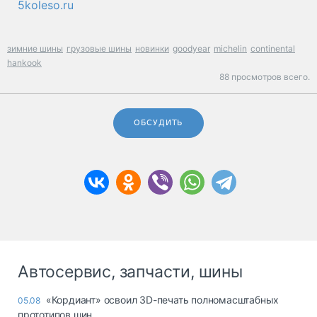
5koleso.ru
зимние шины
грузовые шины
новинки
goodyear
michelin
continental
hankook
88 просмотров всего.
ОБСУДИТЬ
Автосервис, запчасти, шины
«Кордиант» освоил 3D-печать полномасштабных
05.08
прототипов шин