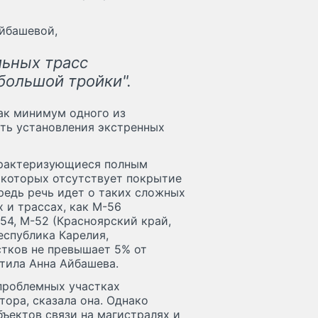
йбашевой,
ьных трасс
большой тройки".
ак минимум одного из
сть установления экстренных
арактеризующиеся полным
а которых отсутствует покрытие
редь речь идет о таких сложных
 и трассах, как М-56
-54, M-52 (Красноярский край,
еспублика Карелия,
стков не превышает 5% от
тила Анна Айбашева.
проблемных участках
тора, сказала она. Однако
ъектов связи на магистралях и