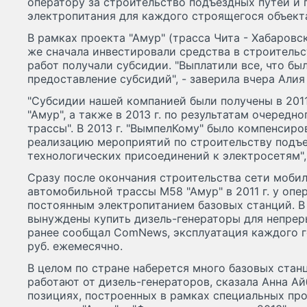
оператору за строительство подъездных путей и
электропитания для каждого строящегося объекта
В рамках проекта "Амур" (трасса Чита - Хабаровск
же сначала инвестировали средства в строительс
работ получали субсидии. "Выплатили все, что б
предоставление субсидий", - заверила вчера Алия
"Субсидии нашей компанией были получены в 2011 
"Амур", а также в 2013 г. по результатам очередн
трассы". В 2013 г. "ВымпелКому" было компенсиро
реализацию мероприятий по строительству подъе
технологических присоединений к электросетям",
Сразу после окончания строительства сети моби
автомобильной трассы М58 "Амур" в 2011 г. у опе
постоянным электропитанием базовых станций. В
вынуждены купить дизель-генераторы для непрер
ранее сообщал ComNews, эксплуатация каждого г
руб. ежемесячно.
В целом по стране наберется много базовых стан
работают от дизель-генераторов, сказала Анна Ай
позициях, построенных в рамках специальных про