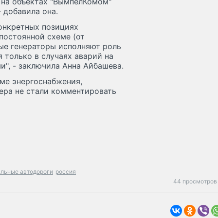
о на объектах "ВымпелКомом"
 добавила она.
конкретных позициях
постоянной схеме (от
ные генераторы исполняют роль
 только в случаях аварий на
", - заключила Анна Айбашева.
еме энергоснабжения,
ера не стали комментировать
льные автодороги
россия
44 просмотров 