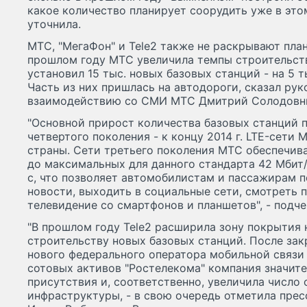
какое количество планирует соорудить уже в это
уточнила.
МТС, "МегаФон" и Tele2 также не раскрывают пла
прошлом году МТС увеличила темпы строительств
установил 15 тыс. новых базовых станций - на 5 т
Часть из них пришлась на автодороги, сказал ру
взаимодействию со СМИ МТС Дмитрий Солодовн
"Основной прирост количества базовых станций 
четвертого поколения - к концу 2014 г. LTE-сети 
страны. Сети третьего поколения МТС обеспечив
до максимальных для данного стандарта 42 Мбит/с
с, что позволяет автомобилистам и пассажирам п
новости, выходить в социальные сети, смотреть 
телевидение со смартфонов и планшетов", - подче
"В прошлом году Tele2 расширила зону покрытия 
строительству новых базовых станций. После за
нового федерального оператора мобильной связи 
сотовых активов "Ростелекома" компания значит
присутствия и, соответственно, увеличила число
инфраструктуры, - в свою очередь отметила пресс