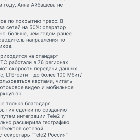
м году, Анна Айбашева не
нов по покрытию трасс. В
а сетей на 50%: оператор
ыс. больше, чем годом ранее.
ководитель направления по
иков.
приходится на стандарт
МТС работали в 76 регионах
ают скорость передачи данных
, LTE-сети - до более 100 Мбит/
ользоваться картами, читать
потоковое видео и мобильное
ркнул он.
не только благодаря
крытия сделки по созданию
путем интеграции Tele2 и
ельно расширила географию
 объектов сетевой
-секретарь "Tele2 Россия"