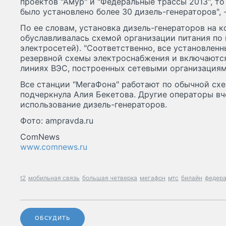
проектов "Амур" и "Федеральные трассы 2013", т
было установлено более 30 дизель-генераторов", -
По ее словам, установка дизель-генераторов на 
обуславливалась схемой организации питания по 
электросетей). "Соответственно, все установлен
резервной схемы электроснабжения и включаются
линиях ВЭС, построенных сетевыми организациями
Все станции "МегаФона" работают по обычной сх
подчеркнула Алия Бекетова. Другие операторы вч
использование дизель-генераторов.
Фото: ampravda.ru
ComNews
www.comnews.ru
t2
мобильная связь
большая четверка
мегафон
мтс
билайн
федера
ОБСУДИТЬ