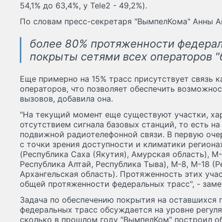
54,1% до 63,4%, у Tele2 - 49,2%).
По словам пресс-секретаря "ВымпелКома" Анны А
более 80% протяженности федерал
покрыты сетями всех операторов "
Еще примерно на 15% трасс присутствует связь к
операторов, что позволяет обеспечить возможно
вызовов, добавила она.
"На текущий момент еще существуют участки, х
отсутствием сигнала базовых станций, то есть н
подвижной радиотелефонной связи. В первую оче
с точки зрения доступности и климатики регионах
(Республика Саха (Якутия), Амурская область), M
Республика Алтай, Республика Тыва), M-8, M-18 (Р
Архангельская область). Протяженность этих уча
общей протяженности федеральных трасс", - заме
Задача по обеспечению покрытия на оставшихся 
федеральных трасс обсуждается на уровне регуля
сколько в прошлом году "ВымпелКом" построил об