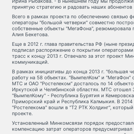
Ирина Рыбакова. - В нынешнем году мы продолжи
принятую стратегию и радовать наших абонентов
Всего в рамках проекта по обеспечению связью фе
операторы "большой четверки" совместно построил
собственные объекты "МегаФона", резюмировала 
Алия Бекетова.
Еще в 2012 г. глава правительства РФ (ныне през
подписал распоряжение о покрытии операторами
трасс к концу 2013 г. Отвечало за этот проект М
коммуникаций.
В рамках инициативы до конца 2013 г. "большая ч
работу на 58 объектах. "ВымпелКом" и "МегаФон" 
МТС и ОАО "Ростелеком" досталось по 14 объектов
Иркутской и Челябинской областях. МТС отошел 
"ВымпелКому" - Республика Бурятия и Кемеровска
Приморский край и Республика Калмыкия. В 2014 
"Ростелекома" вошли в "T2 РТК Холдинг", который
проекте.
Установленный Минкомсвязи порядок предоставлен
компенсацию затрат операторов предусматривал 