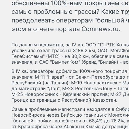
обеспечены 100%-ным покрытием свя
самые проблемные трассы? Какие тр
преодолевать операторам "большой ч
этом в отчете портала Comnews.ru.
По данным ведомства, за IV кв. ООО "Т2 РТК Холди
увеличило охват трасс на 3189,2 км, ОАО "МегаФон
ТелеСистемы" (МТС) - на 80,2 км, обеспечив связ
значения, и ОАО "ВымпелКом" (бренд "Билайн) - все
В IV кв. операторы добились 100%-ного покрытия
значения: М-11 "Нарва" - от Санкт-Петербурга до
Республикой (на Таллин); М-19 Новошахтинск - М
до магистрали "Дон"; М-23 Ростов-на-Дону - Тага
М-25 Новороссийск - Керченский пролив; М-27 Дж
Троицк до границы с Республикой Казахстан.
Самые проблемные магистрали находятся в Сибири
Новосибирска через Бийск до границы с Монголи
"большой тройки" колеблется от 68,4% до 76,2%, у 
от Красноярска через Абакан и Кызыл до границы 