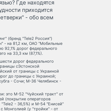
зью? Где находятся
удности приходится
етверки" - обо всем
нг" (бренд "Tele2 Россия")
" - на 81,2 км, ОАО "Мобильные
ью 92,1% дорог федерального
го на 33,3 км (87,1%).
 шести дорог федерального
 границы сЭстонской
айский от границы с Украиной
нрог до границы с Украиной;
убга - Сочи; М-36 Челябинск -
: это М-52 "Чуйский тракт" от
ей (покрытие операторов
"Tele2 - 36,5%) и М-54 "Енисей"
с Монголией (у "тройки" - от