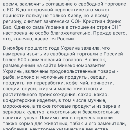
время, заключить соглашение о свободной торговле
с ЕС. В долгосрочной перспективе это может
принести пользу не только Киеву, но и всему
региону, считает замгенсека ООН Кристиан Фриис
Бах. Однако сама Украина в отношении стран СНГ
настроена не особо благожелательно. Прежде всего,
это, конечно, касается России.
В ноябре прошлого года Украина заявила, что
намерена изъять из свободной торговли с Россией
более 900 наименований товаров. В список,
размещенный на сайте Минэкономразвития
Украины, включены продовольственные товары -
рыба, молоко и молочные продукты, овощи,
продукты их переработки, кофе, чай, пряности,
специи, соусы, жиры и масла животного и
растительного происхождения, сахар, какао,
кондитерские изделия, в том числе мучные,
мороженое, а также готовые продукты из зерна и
зерновых культур, алкогольные и безалкогольные
напитки, уксус. Помимо них в перечень попали
также корма для животных, табак и его заменители,
удобрения, некоторые химические вещества,