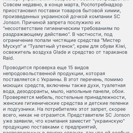
Совсем недавно, в конце марта, Роспотребнадзор
приостановил поставки товаров бытовой химии,
произведенных украинской дочкой компании SC
Jonson. Причиной запрета послужило их
"несоответствие гигиеническим требованиям по
раздражающему действию". В частности, под
ограничение попали чистящие средства "Мистер
Мускул" и "Туалетный утенок", крем для обуви Kiwi,
освежитель воздуха Glade и средство от тараканов
Raid.
Проводится проверка еще 15 видов
непродовольственной продукции, которая
поставляется с Украины. В этот перечень, помимо
моющих средств, включены также духи, туалетная
вода, дезодоранты, мыло, напольные панели, обои.
Проверяется мебель, постельные принадлежности,
женские гигиенические средства и детские пеленки
и подгузники. На потребителях этот запрет, скорее
всего, никак не отразится. Представители SC Jonson
уже заявили, что компания заместит "украинскую"
продукцию поставками с предприятий,
расположенных в других странах, так что ей особые