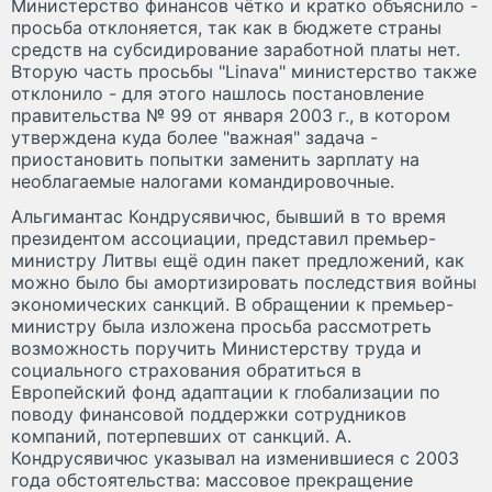
Министерство финансов чётко и кратко объяснило -
просьба отклоняется, так как в бюджете страны
средств на субсидирование заработной платы нет.
Вторую часть просьбы "Linava" министерство также
отклонило - для этого нашлось постановление
правительства № 99 от января 2003 г., в котором
утверждена куда более "важная" задача -
приостановить попытки заменить зарплату на
необлагаемые налогами командировочные.
Альгимантас Кондрусявичюс, бывший в то время
президентом ассоциации, представил премьер-
министру Литвы ещё один пакет предложений, как
можно было бы амортизировать последствия войны
экономических санкций. В обращении к премьер-
министру была изложена просьба рассмотреть
возможность поручить Министерству труда и
социального страхования обратиться в
Европейский фонд адаптации к глобализации по
поводу финансовой поддержки сотрудников
компаний, потерпевших от санкций. А.
Кондрусявичюс указывал на изменившиеся с 2003
года обстоятельства: массовое прекращение