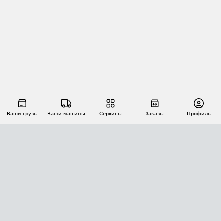
Ваши грузы
Ваши машины
Сервисы
Заказы
Профиль
АВТОМАТИЗАЦИЯ ПЕРЕВОЗОК
Площадки
Заказы
Торги
Тендеры
АТИ-Доки
GPS-мониторинг
АТИ Мессенджер
Цепочки грузов
API ATI.SU