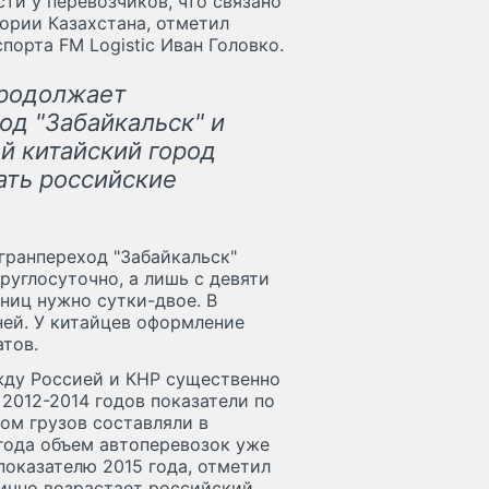
ти у перевозчиков, что связано
рии Казахстана, отметил
орта FM Logistic Иван Головко.
продолжает
од "Забайкальск" и
й китайский город
ать российские
гранпереход "Забайкальск"
руглосуточно, а лишь с девяти
ниц нужно сутки-двое. В
ней. У китайцев оформление
атов.
жду Россией и КНР существенно
 2012-2014 годов показатели по
ом грузов составляли в
о года объем автоперевозок уже
 показателю 2015 года, отметил
мично возрастает российский