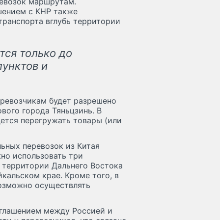
евозок маршрутам.
ением с КНР также
транспорта вглубь территории
тся только до
унктов и
еревозчикам будет разрешено
вого города Тяньцзинь. В
дется перегружать товары (или
ьных перевозок из Китая
жно использовать три
о территории Дальнего Востока
кальском крае. Кроме того, в
возможно осуществлять
оглашением между Россией и