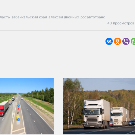
бласть
забайкальский край
алексей двойных
росавтотранс
40 просмотров 