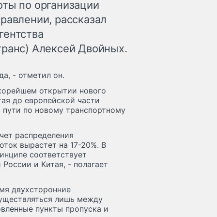
оты по организации
равлении, рассказал
гентства
транс) Алексей Двойных.
а, - отметил он.
скорейшем открытии нового
тая до европейской части
 в пути по новому транспортному
счет распределения
ток вырастет на 17-20%. В
ринципе соответствует
России и Китая, - полагает
емя двухсторонние
существляться лишь между
вленные пункты пропуска и