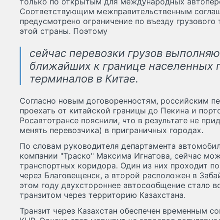
только по открытым для международных автопер
Соответствующим межправительственным соглаш
предусмотрено ограничение по въезду грузового 
этой страны. Поэтому
сейчас перевозки грузов выполняю
ближайших к границе населенных п
терминалов в Китае.
Согласно новым договоренностям, российским п
проехать от китайской границы до Пекина и порто
Росавтотрансе пояснили, что в результате не при
менять перевозчика) в приграничных городах.
По словам руководителя департамента автомобил
компании "Траско" Максима Игнатова, сейчас мо
транспортных коридора. Один из них проходит п
через Благовещенск, а второй расположен в Забай
этом году двухстороннее автосообщение стало 
транзитом через территорию Казахстана.
Транзит через Казахстан обеспечен временным с