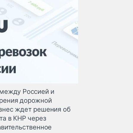
 между Россией и
ирения дорожной
знес ждет решения об
та в КНР через
авительственное