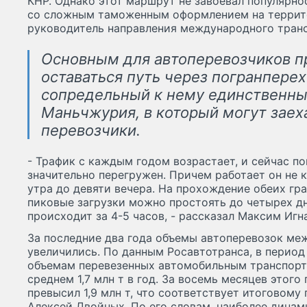
КНР. Однако этот маршрут не завоевал популярнос
со сложным таможенным оформлением на террито
руководитель направления международного трансп
Основным для автоперевозчиков 
оставаться путь через погранперех
сопредельный к нему единственны
Маньчжурия, в который могут заех
перевозчики.
- Трафик с каждым годом возрастает, и сейчас по
значительно перегружен. Причем работает он не к
утра до девяти вечера. На прохождение обеих гра
пиковые загрузки можно простоять до четырех д
происходит за 4-5 часов, - рассказал Максим Игн
За последние два года объемы автоперевозок ме
увеличились. По данным Росавтотранса, в период
объемам перевезенных автомобильным транспорт
среднем 1,7 млн т в год. За восемь месяцев этог
превысил 1,9 млн т, что соответствует итоговому
Алексей Двойных. По его словам, наиболее дина