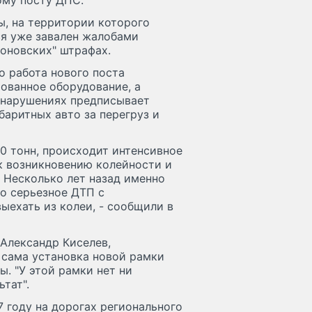
ому посту ДПС.
, на территории которого
ся уже завален жалобами
оновских" штрафах.
о работа нового поста
ованное оборудование, а
онарушениях предписывает
аритных авто за перегруз и
10 тонн, происходит интенсивное
к возникновению колейности и
 Несколько лет назад именно
о серьезное ДТП с
ыехать из колеи, - сообщили в
Александр Киселев,
 сама установка новой рамки
ы. "У этой рамки нет ни
тат".
7 году на дорогах регионального