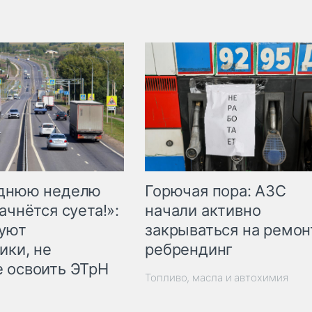
Горючая пора: АЗС
еднюю неделю
начали активно
ачнётся суета!»:
закрываться на ремон
куют
ребрендинг
ики, не
 освоить ЭТрН
Топливо, масла и автохимия