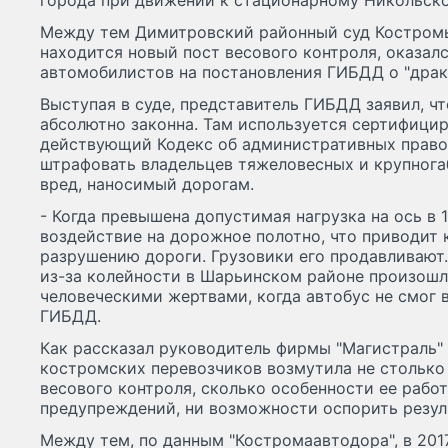
города при движении к стационарному Никольск
Между тем Димитровский районный суд Костромы
находится новый пост весового контроля, оказал
автомобилистов на постановления ГИБДД о "драк
Выступая в суде, представитель ГИБДД заявил, чт
абсолютно законна. Там используется сертифицир
действующий Кодекс об административных прав
штрафовать владельцев тяжеловесных и крупногаб
вред, наносимый дорогам.
- Когда превышена допустимая нагрузка на ось в 
воздействие на дорожное полотно, что приводит 
разрушению дороги. Грузовики его продавливают.
из-за колейности в Шарьинском районе произошл
человеческими жертвами, когда автобус не смог в
ГИБДД.
Как рассказал руководитель фирмы "Магистраль" 
костромских перевозчиков возмутила не столько
весового контроля, сколько особенности ее работ
предупреждений, ни возможности оспорить резуль
Между тем, по данным "Костромаавтодора", в 201