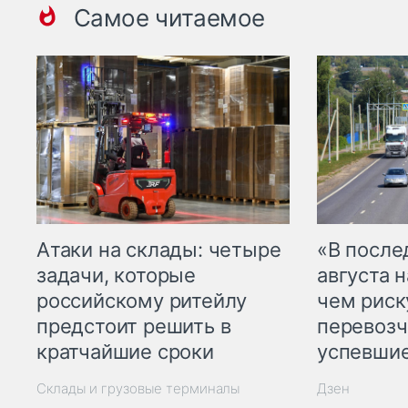
Самое читаемое
Атаки на склады: четыре
«В посл
задачи, которые
августа н
российскому ритейлу
чем рис
предстоит решить в
перевозч
кратчайшие сроки
успевшие
Склады и грузовые терминалы
Дзен