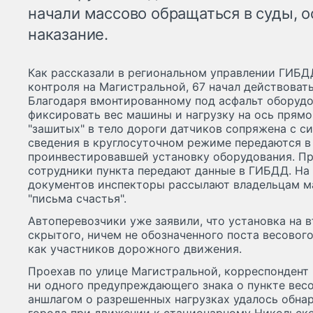
начали массово обращаться в суды, 
наказание.
Как рассказали в региональном управлении ГИБДД
контроля на Магистральной, 67 начал действовать
Благодаря вмонтированному под асфальт оборуд
фиксировать вес машины и нагрузку на ось прямо
"зашитых" в тело дороги датчиков сопряжена с с
сведения в круглосуточном режиме передаются в
проинвестировавшей установку оборудования. П
сотрудники пункта передают данные в ГИБДД. На
документов инспекторы рассылают владельцам м
"письма счастья".
Автоперевозчики уже заявили, что установка на в
скрытого, ничем не обозначенного поста весовог
как участников дорожного движения.
Проехав по улице Магистральной, корреспондент 
ни одного предупреждающего знака о пункте весо
аншлагом о разрешенных нагрузках удалось обна