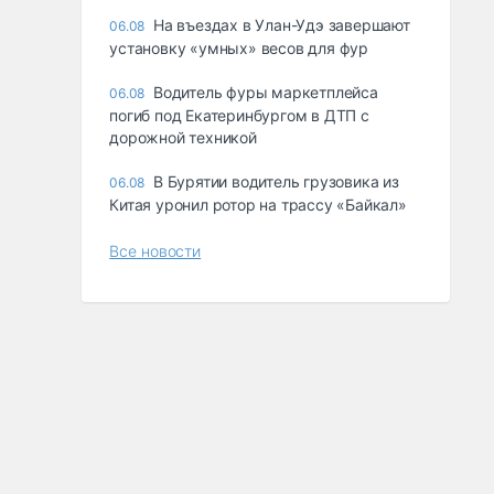
Ha въeздax в Улaн-Удэ зaвepшaют
06.08
ycтaнoвкy «yмныx» вecoв для фyp
Водитель фуры маркетплейса
06.08
погиб под Екатеринбургом в ДТП с
дорожной техникой
В Бурятии водитель грузовика из
06.08
Китая уронил ротор на трассу «Байкал»
Все новости