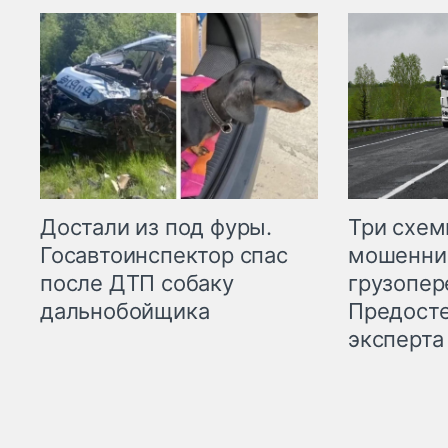
Три схе
Достали из под фуры.
мошенни
Госавтоинспектор спас
грузопер
после ДТП собаку
Предост
дальнобойщика
эксперта