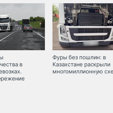
мы
Фуры без пошлин: в
чества в
Казахстане раскрыли
евозках.
многомиллионную сх
ережение