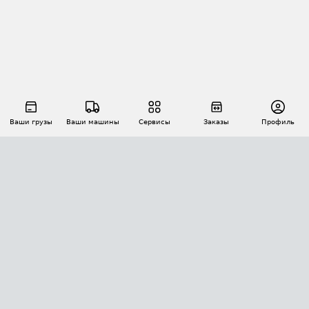
Ваши грузы
Ваши машины
Сервисы
Заказы
Профиль
АВТОМАТИЗАЦИЯ ПЕРЕВОЗОК
Площадки
Заказы
Торги
Тендеры
АТИ-Доки
GPS-мониторинг
АТИ Мессенджер
Цепочки грузов
API ATI.SU
ПОЛЕЗНОЕ
Расчет расстояний