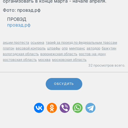
организовать в конце марта - начале апреля.
Фото: провэд.рф
ПРОВЭД
провэд.рф
акции протеста
оськина
тариф за проезд по федеральным трассам
платон
весовой контроль
штрафы
опр
минтранс
автодор
бажутин
вологодская область
воронежская область
ростов-на-дону
ростовская область
москва
московская область
32 просмотров всего.
ОБСУДИТЬ