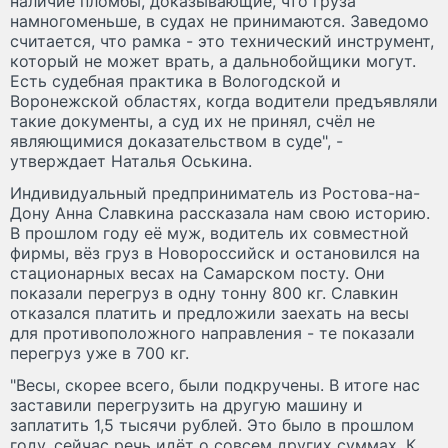
наличие пломбы, доказывающие, что груза
намногоменьше, в судах не принимаются. Заведомо
считается, что рамка - это технический инструмент,
который не может врать, а дальнобойщики могут.
Есть судебная практика в Вологодской и
Воронежской областях, когда водители предъявляли
такие документы, а суд их не принял, счёл не
являющимися доказательством в суде", -
утверждает Наталья Оськина.
Индивидуальный предприниматель из Ростова-на-
Дону Анна Славкина рассказала нам свою историю.
В прошлом году её муж, водитель их совместной
фирмы, вёз груз в Новороссийск и остановился на
стационарных весах на Самарском посту. Они
показали перегруз в одну тонну 800 кг. Славкин
отказался платить и предложили заехать на весы
для противоположного направления - те показали
перегруз уже в 700 кг.
"Весы, скорее всего, были подкручены. В итоге нас
заставили перегрузить на другую машину и
заплатить 1,5 тысячи рублей. Это было в прошлом
году, сейчас речь идёт о совсем других суммах. К