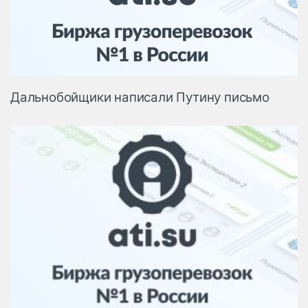
Логистика, грузы
Негабаритные и
опасные грузы
Безопасность и
страхование
Дальнобойщики написали Путину письмо
Таможня и ВЭД
Склады и
грузовые
терминалы
Коммерческий
транспорт
Спецтехника
Автосервис,
запчасти, шины
Топливо, масла и
Дзен
автохимия