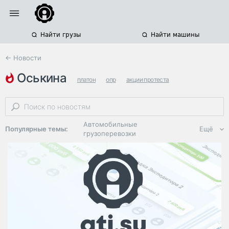
Найти грузы
Найти машины
← Новости
оськина
платон
опр
акции протеста
Автомобильные
Популярные темы:
Ещё
грузоперевозки
Региональная
логистика
ЭДО, ИТ в
логистике
Дороги,
инфраструктура