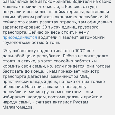
развалились все автокомбинаты. Водители на своих
машинах возили, что могли, в Россию, оттуда
покупали и везли лес, стройматериалы, заставляли
таким образом работать экономику республики. И
сейчас это самая развитая отрасль, там официально
зарегистрировано 30 тысяч единиц грузового
транспорта. Сейчас он весь стоит, к нему
присоединяются
водители "Газелей", автомобили
грузоподъёмностью 5 тонн.
"Эту забастовку поддерживают на 100% все
дальнобойщики республики. Ребята не хотят долго
стоять в стачке, а хотят спокойно работать и
кормить свои семьи, но, если придётся, они готовы
бастовать до конца. К нам приезжает министр
транспорта Дагестана, замминистра МВД
практически каждый день, но пока от них только
обещания. Нас приглашали к президенту
республики, министру, но мы считаем - они
избирались народом, поэтому должны прийти к
народу сами", - считает активист Рустам
Маллагомедов.