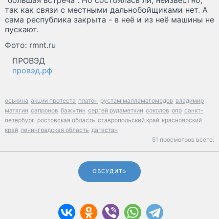
"большая встреча". Но состоялась ли, неизвестно,
так как связи с местными дальнобойщиками нет. А
сама республика закрыта - в неё и из неё машины не
пускают.
Фото: rmnt.ru
ПРОВЭД
провэд.рф
оськина
акции протеста
платон
рустам малламагомедов
владимир
матягин
сапронов
бажутин
сергей рудаметкин
соколов
опр
санкт-
петербург
ростовская область
ставропольский край
красноярский
край
ленинградская область
дагестан
51 просмотров всего.
ОБСУДИТЬ