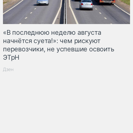
«В последнюю неделю августа
начнётся суета!»: чем рискуют
перевозчики, не успевшие освоить
ЭТрН
Дзен