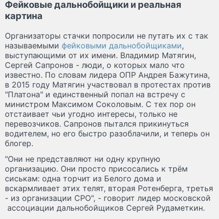
Фейковые дальнобойщики и реальная
картина
Организаторы стачки попросили не путать их с так
называемыми
фейковыми дальнобойщиками
,
выступающими от их имени. Владимир Матягин,
Сергей Сапронов - люди, о которых мало что
известно. По словам лидера ОПР Андрея Бажутина,
в 2015 году Матягин участвовал в протестах против
"Платона" и единственный попал на встречу с
министром Максимом Соколовым. С тех пор он
отстаивает чьи угодно интересы, только не
перевозчиков. Сапронов пытался прикинуться
водителем, но его быстро разоблачили, и теперь он
блогер.
"Они не представляют ни одну крупную
организацию. Они просто присосались к трём
сиськам: одна торчит из Белого дома и
вскармливает этих телят, вторая Ротенберга, третья
- из организации СРО", - говорит лидер московской
ассоциации дальнобойщиков Сергей Рудаметкин.