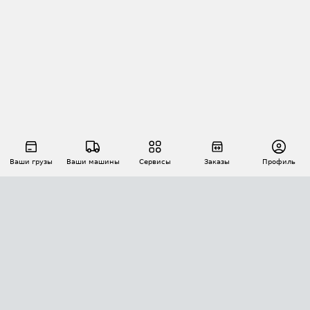
Ваши грузы
Ваши машины
Сервисы
Заказы
Профиль
АВТОМАТИЗАЦИЯ ПЕРЕВОЗОК
Площадки
Заказы
Торги
Тендеры
АТИ-Доки
GPS-мониторинг
АТИ Мессенджер
Цепочки грузов
API ATI.SU