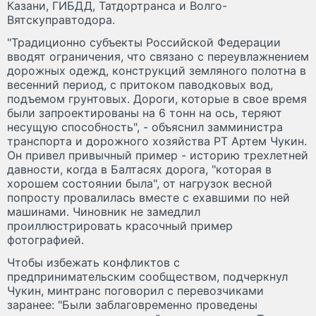
Казани, ГИБДД, Татдортранса и Волго-
Вятскуправтодора.
"Традиционно субъекты Российской Федерации
вводят ограничения, что связано с переувлажнением
дорожных одежд, конструкций земляного полотна в
весенний период, с притоком паводковых вод,
подъемом грунтовых. Дороги, которые в свое время
были запроектированы на 6 тонн на ось, теряют
несущую способность", - объяснил замминистра
транспорта и дорожного хозяйства РТ Артем Чукин.
Он привел привычный пример - историю трехлетней
давности, когда в Балтасях дорога, "которая в
хорошем состоянии была", от нагрузок весной
попросту провалилась вместе с ехавшими по ней
машинами. Чиновник не замедлил
проиллюстрировать красочный пример
фотографией.
Чтобы избежать конфликтов с
предпринимательским сообществом, подчеркнул
Чукин, минтранс поговорил с перевозчиками
заранее: "Были заблаговременно проведены