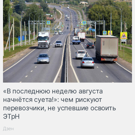
«В последнюю неделю августа
начнётся суета!»: чем рискуют
перевозчики, не успевшие освоить
ЭТрН
Дзен