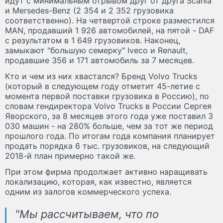
идут с минимальным отрывом друг от друга Scania
и Mersedes-Benz (2 354 и 2 352 грузовика
соответственно). На четвертой строке разместился
MAN, продавший 1 926 автомобилей, на пятой - DAF
с результатом в 1 649 грузовиков. Наконец,
замыкают "большую семерку" Iveco и Renault,
продавшие 356 и 171 автомобиль за 7 месяцев.
Кто и чем из них хвастался? Бренд Volvo Trucks
(который в следующем году отметит 45-летие с
момента первой поставки грузовика в Россию), по
словам гендиректора Volvo Trucks в России Сергея
Яворского, за 8 месяцев этого года уже поставил 3
030 машин - на 280% больше, чем за тот же период
прошлого года. По итогам года компания планирует
продать порядка 6 тыс. грузовиков, на следующий
2018-й план примерно такой же.
При этом фирма продолжает активно наращивать
локализацию, которая, как известно, является
одним из залогов коммерческого успеха.
"Мы рассчитываем, что по