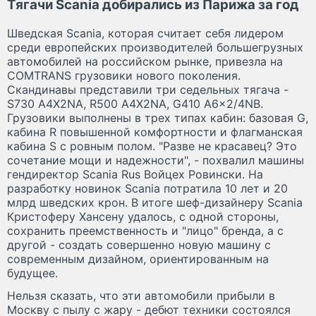
Тягачи Scania добирались из Парижа за год
Шведская Scania, которая считает себя лидером
среди европейских производителей большегрузных
автомобилей на российском рынке, привезла на
COMTRANS грузовики нового поколения.
Скандинавы представили три седельных тягача -
S730 A4X2NA, R500 A4X2NA, G410 A6x2/4NB.
Грузовики выполнены в трех типах кабин: базовая G,
кабина R повышенной комфортности и флагманская
кабина S с ровным полом. "Разве не красавец? Это
сочетание мощи и надежности", - похвалил машины
гендиректор Scania Rus Войцех Ровински. На
разработку новинок Scania потратила 10 лет и 20
млрд шведских крон. В итоге шеф-дизайнеру Scania
Кристоферу Хансену удалось, с одной стороны,
сохранить преемственность и "лицо" бренда, а с
другой - создать совершенно новую машину с
современным дизайном, ориентированным на
будущее.
Нельзя сказать, что эти автомобили прибыли в
Москву с пылу с жару - дебют техники состоялся