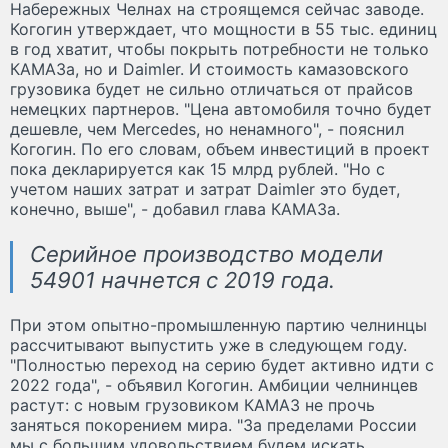
Набережных Челнах на строящемся сейчас заводе.
Когогин утверждает, что мощности в 55 тыс. единиц
в год хватит, чтобы покрыть потребности не только
КАМАЗа, но и Daimler. И стоимость камазовского
грузовика будет не сильно отличаться от прайсов
немецких партнеров. "Цена автомобиля точно будет
дешевле, чем Mercedes, но ненамного", - пояснил
Когогин. По его словам, объем инвестиций в проект
пока декларируется как 15 млрд рублей. "Но с
учетом наших затрат и затрат Daimler это будет,
конечно, выше", - добавил глава КАМАЗа.
Серийное производство модели
54901 начнется с 2019 года.
При этом опытно-промышленную партию челнинцы
рассчитывают выпустить уже в следующем году.
"Полностью переход на серию будет активно идти с
2022 года", - объявил Когогин. Амбиции челнинцев
растут: с новым грузовиком КАМАЗ не прочь
заняться покорением мира. "За пределами России
мы с большим удовольствием будем искать