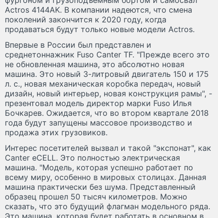
фургоном и грузоподъемным бортом и самосвал
Actros 4144AK. В компании надеются, что смена
поколений закончится к 2020 году, когда
продаваться будут только новые модели Actros.
Впервые в России был представлен и
среднетоннажник Fuso Canter TF. "Прежде всего это
не обновленная машина, это абсолютно новая
машина. Это новый 3-литровый двигатель 150 и 175
л. с., новая механическая коробка передач, новый
дизайн, новый интерьер, новая конструкция рамы", -
презентовал модель директор марки Fuso Илья
Бочкарев. Ожидается, что во втором квартале 2018
года будут запущены массовое производство и
продажа этих грузовиков.
Интерес посетителей вызвал и такой "экспонат", как
Canter eCELL. Это полностью электрическая
машина. "Модель, которая успешно работает по
всему миру, особенно в мировых столицах. Данная
машина практически без шума. Представленный
образец прошел 50 тысяч километров. Можно
сказать, что это будущий флагман модельного ряда.
Это машина, которая будет работать в основном в