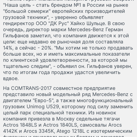
"Наша цель - стать брендом №1 в России на рынке
"большой семерки" европейских производителей
грузовой техники", - уверенно объявляет
гендиректор ООО "ДК Рус" Хайко Шульце. В свою
очередь, директор марки Mercedes-Benz Герман
Гильфанов заметил, что компания движется к этой
цели: еще недавно ее рыночная доля составляла
14%, а сейчас - 20%. "Мы хотим не только продавать
больше всех, но и иметь максимальные показатели
по клиентской удовлетворенности, за которой мы
тщательно следим", - объявил он. Гильфанов уверен,
что по итогам года продажи удастся увеличить
вдвое.
На COMTRANS-2017 совместное предприятие
представило новый модельный ряд Mercedes-Benz с
двигателем "Евро-5", а также многофункциональный
грузовик Unimog U529, которому под силу заменить
целый парк специальной техники. Из новинок
компания привезла в Москву седельные тягачи
Actros 1848LS и Actros 1840LS, самосвалы Arocs
4142К и Arocs 3345К, Atego 1218L с изотермическим