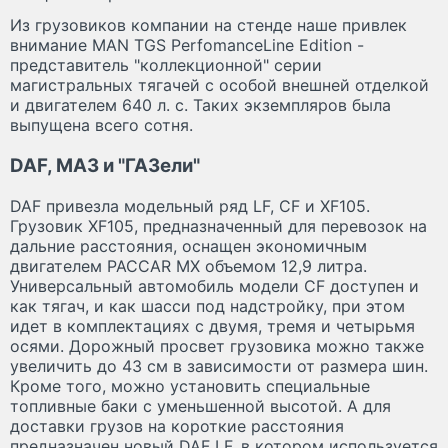
Из грузовиков компании на стенде наше привлек
внимание MAN TGS PerfomanceLine Edition -
представитель "коллекционной" серии
магистральных тягачей с особой внешней отделкой
и двигателем 640 л. с. Таких экземпляров была
выпущена всего сотня.
DAF, МАЗ и "ГАЗели"
DAF привезла модельный ряд LF, CF и XF105.
Грузовик XF105, предназначенный для перевозок на
дальние расстояния, оснащен экономичным
двигателем PACCAR MX объемом 12,9 литра.
Универсальный автомобиль модели CF доступен и
как тягач, и как шасси под надстройку, при этом
идет в комплектациях с двумя, тремя и четырьмя
осями. Дорожный просвет грузовика можно также
увеличить до 43 см в зависимости от размера шин.
Кроме того, можно установить специальные
топливные баки с уменьшенной высотой. А для
доставки грузов на короткие расстояния
предназначен новый DAF LF, в котором используется