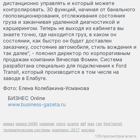
дистанционно управлять и который можете
контролировать. 30 функций, начиная от банального
геопозиционирования, отслеживания состояния
груза и заканчивая удаленной диагностикой и
каршерингом. Теперь не выходя из кабинета вы
знаете точно, где находится груз, в каком он
состоянии, как быстро он будет доставлен
заказчику, состояние автомобиля, стиль вождения и
так далее", - пояснил директор по корпоративным
продажам компании Вячеслав Фомин. Система
разработана специально для подключения к Ford
Transit, который производится в том числе на
заводе в Елабуге.
Фото: Елена Колебакина-Усманова
БИЗНЕС Online
www.business-gazeta.ru
камаз
камаз-5490
новинки
volvo
scania
daf
маз
газ
ford transit
телематические системы
комтранс-2017
москва
129 просмотров всего.