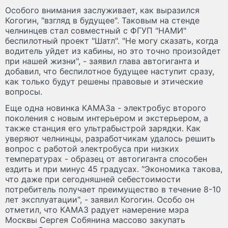
Особого внимания заслуживает, как выразился
Когогин, "взгляд в будущее". Таковым на стенде
челнинцев стал совместный с ФГУП "НАМИ"
беспилотный проект "Шатл". "Не могу сказать, когда
водитель уйдет из кабины, но это точно произойдет
при нашей жизни", - заявил глава автогиганта и
добавил, что беспилотное будущее наступит сразу,
как только будут решены правовые и этические
вопросы.
Еще одна новинка КАМАЗа - электробус второго
поколения с новым интерьером и экстерьером, а
также станция его ультрабыстрой зарядки. Как
уверяют челнинцы, разработчикам удалось решить
вопрос с работой электробуса при низких
температурах - образец от автогиганта способен
ездить и при минус 45 градусах. "Экономика такова,
что даже при сегодняшней себестоимости
потребитель получает преимущество в течение 8-10
лет эксплуатации", - заявил Когогин. Особо он
отметил, что КАМАЗ радует намерение мэра
Москвы Сергея Собянина массово закупать