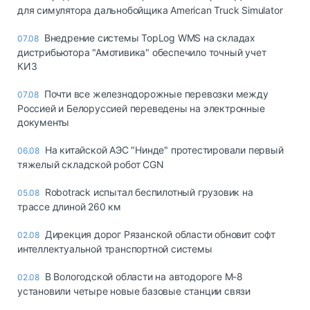
для симулятора дальнобойщика American Truck Simulator
Внедрение системы TopLog WMS на складах
07.08
дистрибьютора "Амотивика" обеспечило точный учет
КИЗ
Почти все железнодорожные перевозки между
07.08
Россией и Белоруссией переведены на электронные
документы
На китайской АЭС "Нинде" протестировали первый
06.08
тяжелый складской робот CGN
Robotrack испытал беспилотный грузовик на
05.08
трассе длиной 260 км
Дирекция дорог Рязанской области обновит софт
02.08
интеллектуальной транспортной системы
В Вологодской области на автодороге М-8
02.08
установили четыре новые базовые станции связи