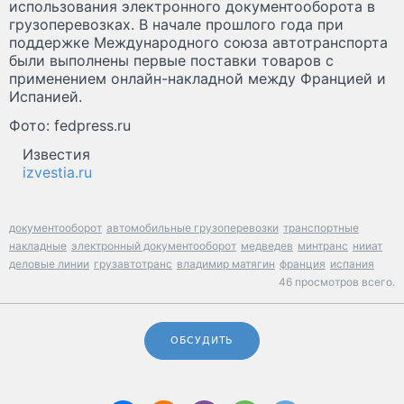
использования электронного документооборота в
грузоперевозках. В начале прошлого года при
поддержке Международного союза автотранспорта
были выполнены первые поставки товаров с
применением онлайн-накладной между Францией и
Испанией.
Фото: fedpress.ru
Известия
izvestia.ru
документооборот
автомобильные грузоперевозки
транспортные
накладные
электронный документооборот
медведев
минтранс
нииат
деловые линии
грузавтотранс
владимир матягин
франция
испания
46 просмотров всего.
ОБСУДИТЬ