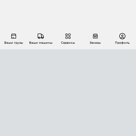
Ваши грузы
Ваши машины
Сервисы
Заказы
Профиль
АВТОМАТИЗАЦИЯ ПЕРЕВОЗОК
Площадки
Заказы
Торги
Тендеры
АТИ-Доки
GPS-мониторинг
АТИ Мессенджер
Цепочки грузов
API ATI.SU
ПОЛЕЗНОЕ
Расчет расстояний
БЕЗОПАСНОСТЬ
Академия ATI.SU