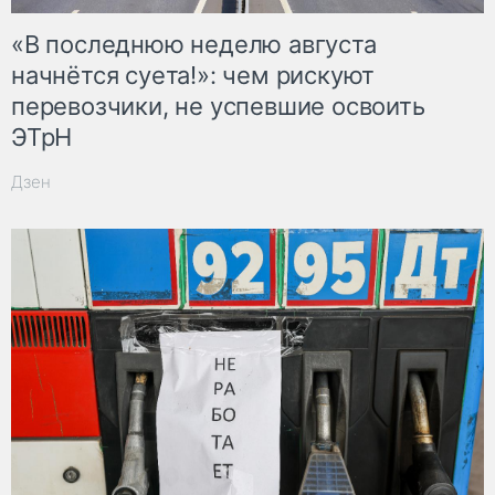
«В последнюю неделю августа
начнётся суета!»: чем рискуют
перевозчики, не успевшие освоить
ЭТрН
Дзен