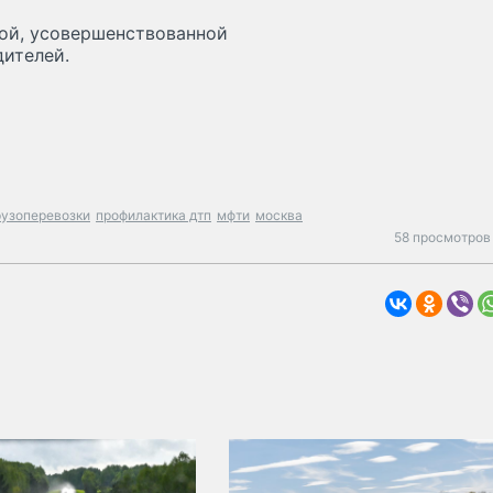
вой, усовершенствованной
ителей.
рузоперевозки
профилактика дтп
мфти
москва
58 просмотров 