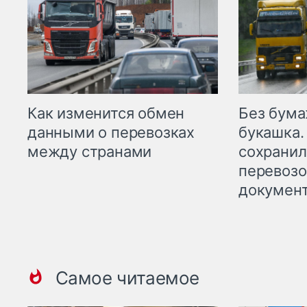
Как изменится обмен
Без бума
данными о перевозках
букашка.
между странами
сохрани
перевоз
докумен
Самое читаемое