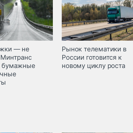
жки — не
Рынок телематики в
 Минтранс
России готовится к
л бумажные
новому циклу роста
очные
ты