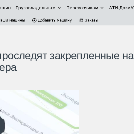
ашин
Грузовладельцам
Перевозчикам
АТИ-Доки
А
Ваши машины
Добавить машину
Заказы
проследят закрепленные на
мера