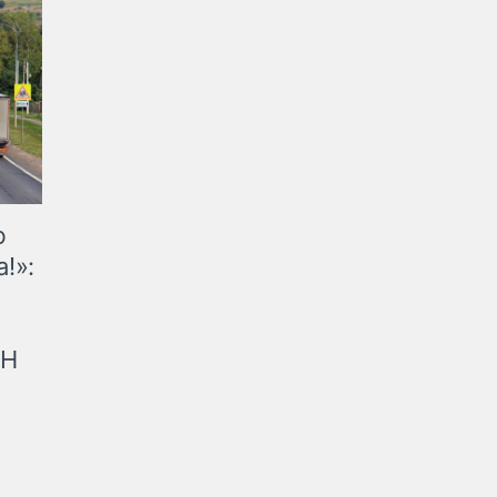
ю
!»:
рН