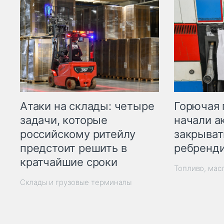
Горючая 
Атаки на склады: четыре
начали а
задачи, которые
закрыват
российскому ритейлу
ребренд
предстоит решить в
кратчайшие сроки
Топливо, мас
Склады и грузовые терминалы