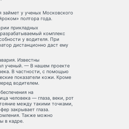
я займет у ученых Московского
йроком» полтора года.
ории прикладных
 разрабатываемый комплекс
собности у водителя. При
атор дистанционно даст ему
авария. Известны
ал ученый. — В нашем проекте
ека. В частности, с помощью
еские показатели кожи. Кроме
перед водителем.
беспечения на
а человека — глаза, веки, рот
сстояние между такими точками,
фер закрывает глаза.
томления. Также можно
ы в кадре.