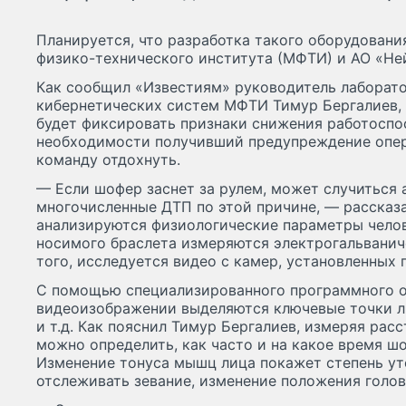
Планируется, что разработка такого оборудовани
физико-технического института (МФТИ) и АО «Не
Как сообщил «Известиям» руководитель лаборат
кибернетических систем МФТИ Тимур Бергалиев,
будет фиксировать признаки снижения работоспо
необходимости получивший предупреждение опер
команду отдохнуть.
— Если шофер заснет за рулем, может случиться 
многочисленные ДТП по этой причине, — рассказ
анализируются физиологические параметры челов
носимого браслета измеряются электрогальванич
того, исследуется видео с камер, установленных 
С помощью специализированного программного о
видеоизображении выделяются ключевые точки лиц
и т.д. Как пояснил Тимур Бергалиев, измеряя ра
можно определить, как часто и на какое время шо
Изменение тонуса мышц лица покажет степень у
отслеживать зевание, изменение положения голов