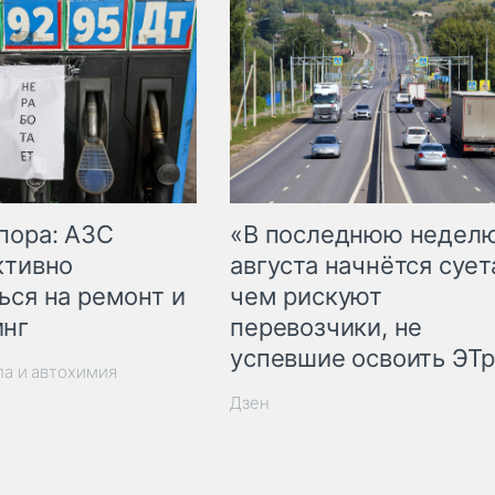
пора: АЗС
«В последнюю недел
ктивно
августа начнётся суета
ься на ремонт и
чем рискуют
инг
перевозчики, не
успевшие освоить ЭТ
ла и автохимия
Дзен