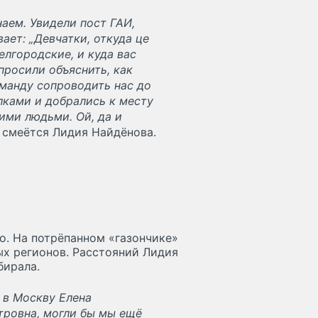
наем. Увидели пост ГАИ,
ет: „Девчатки, откуда це
елгородские, и куда вас
опросили объяснить, как
оманду сопроводить нас до
лками и добрались к месту
ими людьми. Ой, да и
—
смеётся Лидия Найдёнова.
о. На потрёпанном «газончике»
ых регионов. Расстояний Лидия
бирала.
 в Москву Елена
тровна, могли бы мы ещё