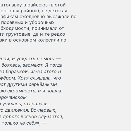
втолавку в райсоюз (в этой
орговля района), её детская
рафикам ежедневно выезжали по
я посевных и уборочных
обходимости, принимали от
и грунтовые, да и те редко
вки в основном колесили по
ной, и усидеть не могу —
 боялась, засмеют. Я тогда
а баранкой, из‑за этого и
офёром. Хотя слышала, что
яют другими серьёзными
ю скромность, и я пошла
Корочанском
училась, старалась,
о движения. Во‑первых,
в дороге всякое случается,
 только на себя», —