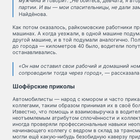
мужчина и говорит: „Не бойтесь, девчата, я вт
партии. И вы — мои спасительницы, не дали з
Найдёнова.
Как потом оказалось, райкомовские работники пр
машинах. А когда уезжали, в одной машине подума
другой машине, и в той подумали аналогично. Пол
до города — километров 40 было, водители попу
останавливались.
«Он нам оставил свои рабочий и домашний ном
сопроводили тогда через город», —
рассказала
Шофёрские приколы
Автомобилисты — народ с юмором и часто прик
коллегами, таким образом принимая их в своё б
Известно, что помощь и взаимовыручка в водите
неотъемлемым атрибутом сплочённости и коллект
иногда проверяли профессиональные навыки неоп
начинающего коллегу с ведром в склад за трансм
могли ещё какую‑нибудь безобидную каверзу при