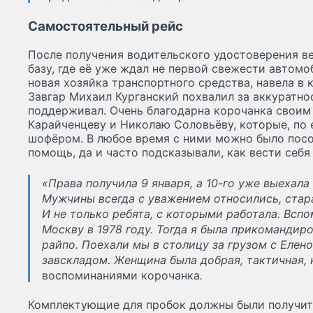
Самостоятельный рейс
После получения водительского удостоверения в
базу, где её уже ждал не первой свежести автомоб
новая хозяйка транспортного средства, навела в 
Завгар Михаил Курганский похвалил за аккуратно
поддерживал. Очень благодарна корочанка своим
Карайченцеву и Николаю Соловьёву, которые, по е
шофёром. В любое время с ними можно было посов
помощь, да и часто подсказывали, как вести себя 
«Права получила 9 января, а 10-го уже выехала
Мужчины всегда с уважением относились, стара
И не только ребята, с которыми работала. Всп
Москву в 1978 году. Тогда я была прикомандир
райпо. Поехали мы в столицу за грузом с Елен
завскладом. Женщина была добрая, тактичная,
воспоминаниями корочанка
.
Комплектующие для пробок должны были получить