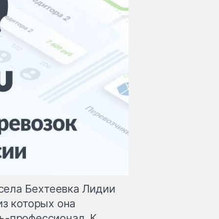
села Бехтеевка Лидии
из которых она
ь-профессионал. К