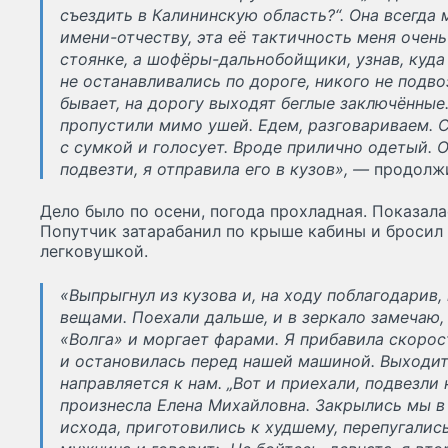
съездить в Калининскую область?“. Она всегда 
имени-отчеству, эта её тактичность меня очен
стоянке, а шофёры-дальнобойщики, узнав, куда
не останавливались по дороге, никого не подвоз
бывает, на дорогу выходят беглые заключённые
пропустили мимо ушей. Едем, разговариваем. 
с сумкой и голосует. Вроде прилично одетый. 
подвезти, я отправила его в кузов», —
продолж
Дело было по осени, погода прохладная. Показала
Попутчик затарабанил по крыше кабины и бросил
легковушкой.
«Выпрыгнул из кузова и, на ходу поблагодарив,
вещами. Поехали дальше, и в зеркало замечаю, 
«Волга» и моргает фарами. Я прибавила скорос
и остановилась перед нашей машиной. Выходит
направляется к нам. „Вот и приехали, подвезли 
произнесла Елена Михайловна. Закрылись мы в
исхода, приготовились к худшему, перепугалис