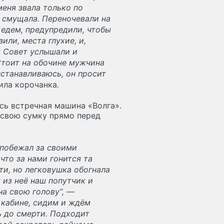
меня звала только по
ь смущала. Переночевали на
 едем, предупредили, чтобы
или, места глухие, и,
. Совет услышали и
Стоит на обочине мужчина
Останавливаюсь, он просит
ила корочанка
.
сь встречная машина «Волга».
 свою сумку прямо перед
 побежал за своими
что за нами гонится та
ти, но легковушка обогнала
 из неё наш попутчик и
на свою голову“, —
 кабине, сидим и ждём
ь до смерти. Подходит