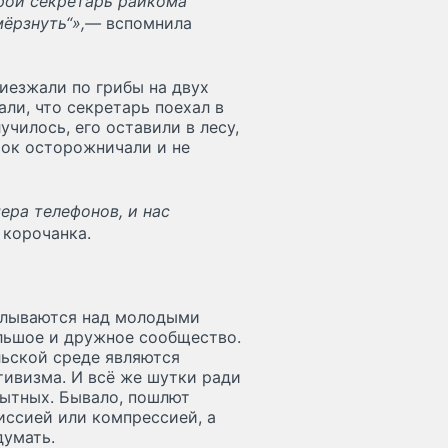
орой секретарь райкома
амёрзнуть“»,—
вспомнила
иезжали по грибы на двух
ли, что секретарь поехал в
училось, его оставили в лесу,
ток осторожничали и не
ера телефонов, и нас
 корочанка.
алываются над молодыми
ольшое и дружное сообщество.
льской среде являются
ивизма. И всё же шутки ради
ытных. Бывало, пошлют
иссией или компрессией, а
думать.