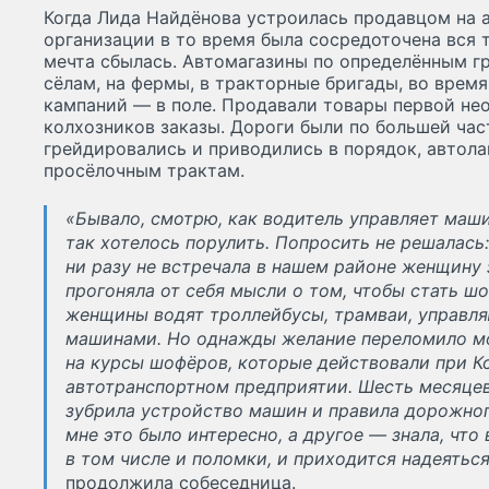
Когда Лида Найдёнова устроилась продавцом на а
организации в то время была сосредоточена вся т
мечта сбылась. Автомагазины по определённым г
сёлам, на фермы, в тракторные бригады, во врем
кампаний — в поле. Продавали товары первой не
колхозников заказы. Дороги были по большей част
грейдировались и приводились в порядок, автола
просёлочным трактам.
«Бывало, смотрю, как водитель управляет маши
так хотелось порулить. Попросить не решалась:
ни разу не встречала в нашем районе женщину з
прогоняла от себя мысли о том, чтобы стать ш
женщины водят троллейбусы, трамваи, управл
машинами. Но однажды желание переломило мо
на курсы шофёров, которые действовали при 
автотранспортном предприятии. Шесть месяцев 
зубрила устройство машин и правила дорожног
мне это было интересно, а другое — знала, что 
в том числе и поломки, и приходится надеяться
продолжила собеседница.