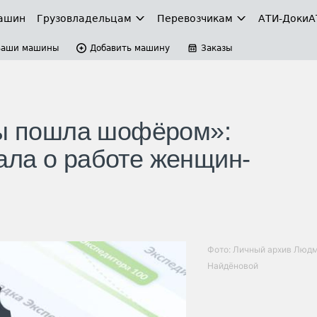
ашин
Грузовладельцам
Перевозчикам
АТИ-Доки
А
Ваши машины
Добавить машину
Заказы
бы пошла шофёром»:
ала о работе женщин-
Фото: Личный архив Люд
Найдёновой