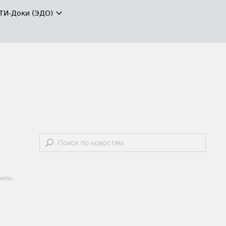
ТИ-Доки (ЭДО)
милы