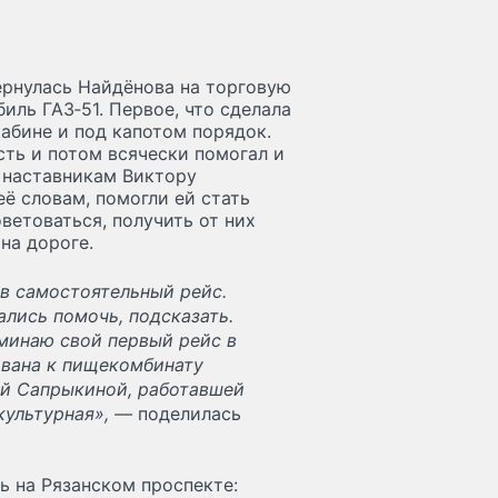
ернулась Найдёнова на торговую
иль ГАЗ‑51. Первое, что сделала
кабине и под капотом порядок.
сть и потом всячески помогал и
 наставникам Виктору
ё словам, помогли ей стать
етоваться, получить от них
на дороге.
 в самостоятельный рейс.
лись помочь, подсказать.
оминаю свой первый рейс в
ована к пищекомбинату
ой Сапрыкиной, работавшей
 культурная», —
поделилась
 на Рязанском проспекте: