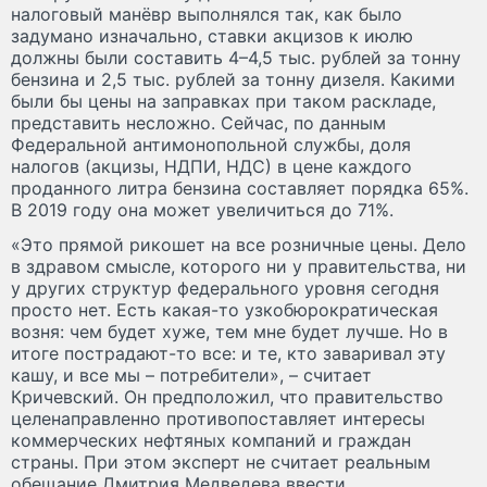
налоговый манёвр выполнялся так, как было
задумано изначально, ставки акцизов к июлю
должны были составить 4–4,5 тыс. рублей за тонну
бензина и 2,5 тыс. рублей за тонну дизеля. Какими
были бы цены на заправках при таком раскладе,
представить несложно. Сейчас, по данным
Федеральной антимонопольной службы, доля
налогов (акцизы, НДПИ, НДС) в цене каждого
проданного литра бензина составляет порядка 65%.
В 2019 году она может увеличиться до 71%.
«Это прямой рикошет на все розничные цены. Дело
в здравом смысле, которого ни у правительства, ни
у других структур федерального уровня сегодня
просто нет. Есть какая-то узкобюрократическая
возня: чем будет хуже, тем мне будет лучше. Но в
итоге пострадают-то все: и те, кто заваривал эту
кашу, и все мы – потребители», – считает
Кричевский. Он предположил, что правительство
целенаправленно противопоставляет интересы
коммерческих нефтяных компаний и граждан
страны. При этом эксперт не считает реальным
обещание Дмитрия Медведева ввести