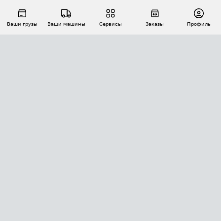
Ваши грузы
Ваши машины
Сервисы
Заказы
Профиль
АВТОМАТИЗАЦИЯ ПЕРЕВОЗОК
Площадки
Заказы
Торги
Тендеры
АТИ-Доки
GPS-мониторинг
АТИ Мессенджер
Цепочки грузов
API ATI.SU
ПОЛЕЗНОЕ
Расчет расстояний
БЕЗОПАСНОСТЬ
Академия ATI.SU
ATI.SU о безопасности
Звезды ATI.SU на вашем сайте
КОНТАКТЫ И ТАРИФЫ
Памятка по проверке контрагентов
Индекс ATI.SU FTL РФ
О системе ATI.SU
Светофор+
Средние ставки
ИНФОРМАЦИЯ
Контактная информация
Страхование