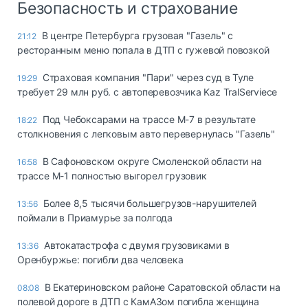
Безопасность и страхование
В центре Петербурга грузовая "Газель" с
21:12
ресторанным меню попала в ДТП с гужевой повозкой
Страховая компания "Пари" через суд в Туле
19:29
требует 29 млн руб. с автоперевозчика Kaz TralServiece
Под Чебоксарами на трассе М-7 в результате
18:22
столкновения с легковым авто перевернулась "Газель"
В Сафоновском округе Смоленской области на
16:58
трассе М-1 полностью выгорел грузовик
Более 8,5 тысячи большегрузов-нарушителей
13:56
поймали в Приамурье за полгода
Автокатастрофа с двумя грузовиками в
13:36
Оренбуржье: погибли два человека
В Екатериновском районе Саратовской области на
08:08
полевой дороге в ДТП с КамАЗом погибла женщина