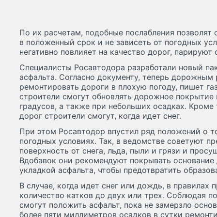
По их расчетам, подобные послабления позволят 
в положенный срок и не зависеть от погодных усл
негативно повлияет на качество дорог, парируют
Специалисты Росавтодора разработали новый па
асфальта. Согласно документу, теперь дорожным
ремонтировать дороги в плохую погоду, пишет газ
строители смогут обновлять дорожное покрытие 
градусов, а также при небольших осадках. Кроме
дорог строители смогут, когда идет снег.
При этом Росавтодор впустил ряд положений о то
погодных условиях. Так, в ведомстве советуют п
поверхность от снега, льда, пыли и грязи и прос
Вдобавок они рекомендуют покрывать основание
укладкой асфальта, чтобы предотвратить образов
В случае, когда идет снег или дождь, в правилах
количество катков до двух или трех. Соблюдая п
смогут положить асфальт, пока не замерзло осно
более пяти миллиметров осадков в сутки ремонт