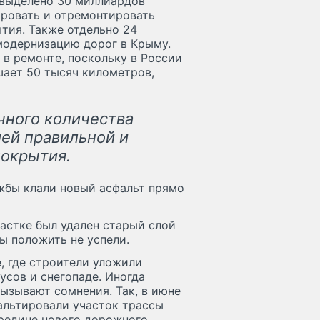
 выделено 30 миллиардов
ировать и отремонтировать
тия. Также отдельно 24
модернизацию дорог в Крыму.
 в ремонте, поскольку в России
ает 50 тысяч километров,
чного количества
ией правильной и
покрытия.
жбы клали новый асфальт прямо
частке был удален старый слой
ы положить не успели.
, где строители уложили
усов и снегопаде. Иногда
ызывают сомнения. Так, в июне
альтировали участок трассы
ередине нового дорожного