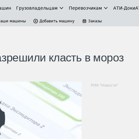
ашин
Грузовладельцам
Перевозчикам
АТИ-Доки
А
Ваши машины
Добавить машину
Заказы
азрешили класть в мороз
РИА "Новости"