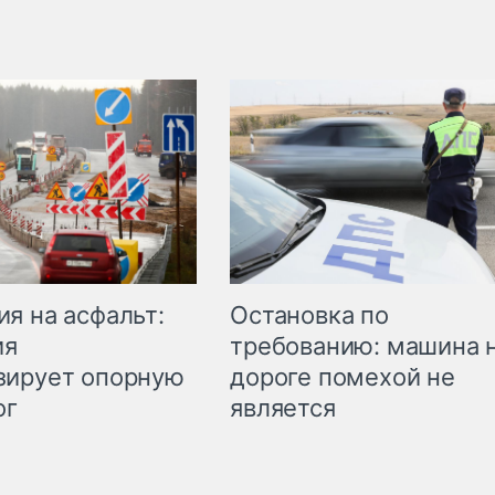
Остановка по
я на асфальт:
требованию: машина 
ия
дороге помехой не
зирует опорную
является
ог