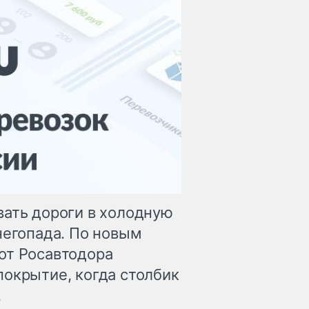
вать дороги в холодную
негопада. По новым
от Росавтодора
покрытие, когда столбик
.