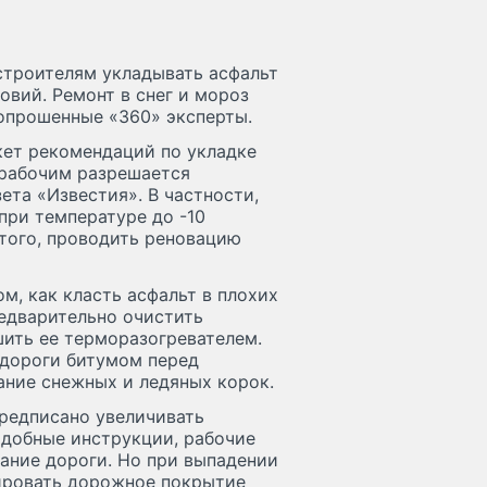
строителям укладывать асфальт
овий. Ремонт в снег и мороз
 опрошенные «360» эксперты.
кет рекомендаций по укладке
 рабочим разрешается
ета «Известия». В частности,
при температуре до -10
 того, проводить реновацию
м, как класть асфальт в плохих
редварительно очистить
ушить ее терморазогревателем.
 дороги битумом перед
ание снежных и ледяных корок.
 предписано увеличивать
одобные инструкции, рабочие
вание дороги. Но при выпадении
ировать дорожное покрытие