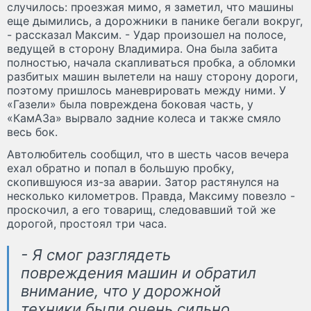
случилось: проезжая мимо, я заметил, что машины
еще дымились, а дорожники в панике бегали вокруг,
- рассказал Максим. - Удар произошел на полосе,
ведущей в сторону Владимира. Она была забита
полностью, начала скапливаться пробка, а обломки
разбитых машин вылетели на нашу сторону дороги,
поэтому пришлось маневрировать между ними. У
«Газели» была повреждена боковая часть, у
«КамАЗа» вырвало задние колеса и также смяло
весь бок.
Автолюбитель сообщил, что в шесть часов вечера
ехал обратно и попал в большую пробку,
скопившуюся из-за аварии. Затор растянулся на
несколько километров. Правда, Максиму повезло -
проскочил, а его товарищ, следовавший той же
дорогой, простоял три часа.
- Я смог разглядеть
повреждения машин и обратил
внимание, что у дорожной
техники были очень сильно