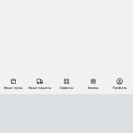
Ваши грузы
Ваши машины
Сервисы
Заказы
Профиль
АВТОМАТИЗАЦИЯ ПЕРЕВОЗОК
Площадки
Заказы
Торги
Тендеры
АТИ-Доки