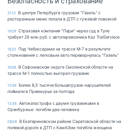
Безопасность и страхование
В центре Петербурга грузовая "Газель" с
21:12
ресторанным меню попала в ДТП с гужевой повозкой
Страховая компания "Пари" через суд в Туле
19:29
требует 29 млн руб. с автоперевозчика Kaz TralServiece
Под Чебоксарами на трассе М-7 в результате
18:22
столкновения с легковым авто перевернулась "Газель"
В Сафоновском округе Смоленской области на
16:58
трассе М-1 полностью выгорел грузовик
Более 8,5 тысячи большегрузов-нарушителей
13:56
поймали в Приамурье за полгода
Автокатастрофа с двумя грузовиками в
13:36
Оренбуржье: погибли два человека
В Екатериновском районе Саратовской области на
08:08
полевой дороге в ДТП с КамАЗом погибла женщина