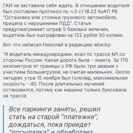
ГАИ не заставила себя ждать. В отношении водителя
был составлен протокол по ч.3 ст.18.22 КоАП РБ
"Остановка или стоянка грузового автомобиля,
прицепа с нарушением ПДД". Статья
предусматривает штраф 5 базовых величин,
водитель был оштрафован на 122 рубля 50 копеек.
Вот что написал Николай в редакцию аbw.by:
"Я водитель-международник, ехал по трассе М1 со
стороны России. Какая дорога была - знаете. За 170
километров от границы с РФ было три аварии с
участием большегрузов, не считая маленьких. Около
четырех утра 15 ноября был гололед, максимальная
скорость - 40. После длительных мучений
остановился, потому как машина только буксовала
на трассе.
Все паркинги заняты, решил
стать на старой "платежке",
дождаться, пока приедет
"посыпалка" и обработает