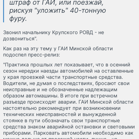
штраф от ГАИ, или поезжай,
рискуя "уложить" 40-тонную
фуру.
Звонил начальнику Крупского РОВД - не
дозвониться".
Как раз на эту тему у ГАИ Минской области
подоспел пресс-релиз:
"Практика прошлых лет показывает, что в осенний
сезон нередки наезды автомобилей на оставленные
у края проезжей части транспортные средства.
Водители, не думая о последствиях, бросают свои
неисправные и не обозначенные надлежащим
образом автомашины. В итоге при встречном
разъезде происходят аварии. ГАИ Минской области
настоятельно рекомендует при возникновении
технических неисправностей и вынужденной
стоянке в пути обозначать свои транспортные
средства знаком аварийной остановки и световыми
приборами. Парковать автомобили необходимо как
можно дальше от проезжей части, лучше - на