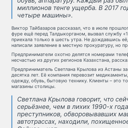
обувь, аппаратуру. Каждый раз был
миллионов тенге ущерба. В 2017 го
четыре машины».
Виктор Тайбазаров рассказал, что в июле прошло
фуре ещё перед Талдыкорганом, вызвал службу «10
приехала только в шесть утра. Не дождавшись её
написали заявление в местную прокуратуру, но п
Предприниматели охотно делятся номерами телеф
несчастью из других регионов Казахстана, расск
Предприниматель Светлана Крылова из Астаны за
десятка лет. Её компания перевозит медикаменты,
одежду, обувь, бытовую технику. Клиенты – это т
магазины столицы.
Светлана Крылова говорит, что сей
серьёзнее, чем в лихих 1990-х года
преступников, обворовывавших ма
автотрассах, находили, похищенно