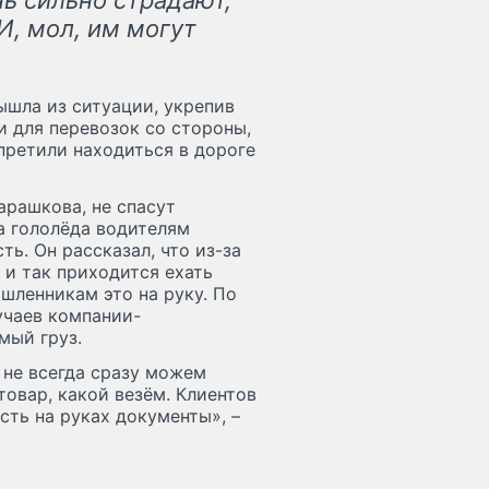
нь сильно страдают,
И, мол, им могут
ышла из ситуации, укрепив
 для перевозок со стороны,
претили находиться в дороге
арашкова, не спасут
за гололёда водителям
ь. Он рассказал, что из-за
и так приходится ехать
шленникам это на руку. По
учаев компании-
имый груз.
 не всегда сразу можем
овар, какой везём. Клиентов
сть на руках документы», –