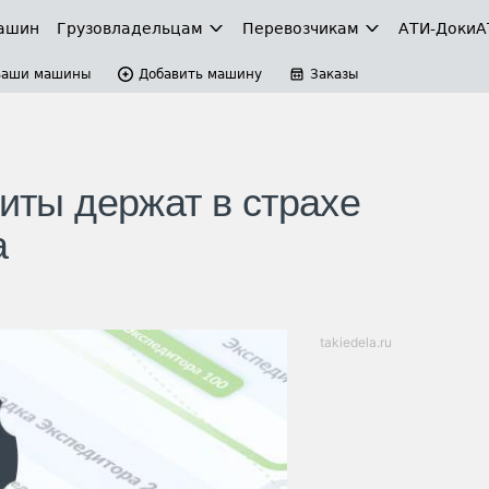
ашин
Грузовладельцам
Перевозчикам
АТИ-Доки
А
Ваши машины
Добавить машину
Заказы
диты держат в страхе
а
takiedela.ru