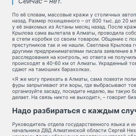
Сейчас – нет.
По её словам, массовые кражи у столичных автоп
назад. Размер похищенного – от 800 тыс. до 20 м
у её знакомых из Астаны месяц назад. После кра
Крылова сама вылетала в Алматы, проводила соб
в степи коробки со своим товаром. Общение с по
преступников так и не нашли. Светлана Крылова г
другими предпринимателями писала заявление в 
расследования на контроль, но ответа не получил
происходят в 40-60 км от Алматы. Украденный то
сдают на тамошних барахолках.
«Я же могу приехать в Алматы, сама повезти поли
фуры запрыгивают эти воры, где выбрасывают то
организуйте засаду, посидите неделю, вы такую б
делает. На связь никто не выходит», – говорит би
Надо разбираться с каждым сл
Руководитель отдела государственного языка и и
начальника ДВД Алматинской области Сергей Незн