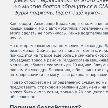
десятки. Перевозчики от этого оче
но многие боятся обращаться в СМ
фуры поджечь, будет ещё хуже».
Как говорит Александр Барашков, его компания в
крыши машин. Но с автомобилями, привлечёнными
этого сделать не получилось. Также водителям за
ночью.
Но эти временные меры, по мнению Александра Б
бизнесменов. Сейчас рано начинает темнеть, из-
приходится на трассе ещё больше снижать скорост
объездных трасс в районе Талдыкоргана машинам 
медленно, сбавляя скорость до 20 км/час. Злоумы
словам Александра Барашкова, в большинстве сл
автоперевозчики не могут застраховать перевоз
«Товар страхуется на определённую сумму, но мы
предоставить страховой компании документы на т
может быть около сотни, только у 20 процентов е
объясняет он.
Полиция бездействует?