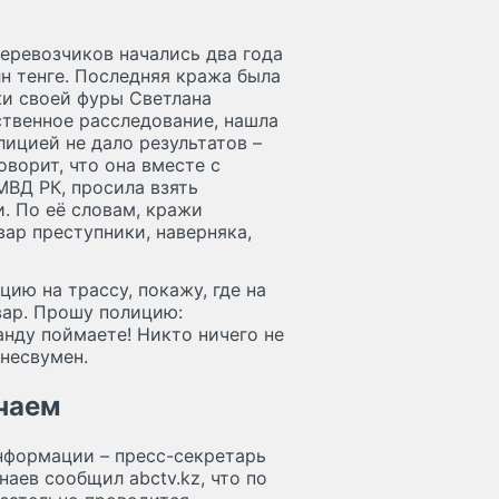
еревозчиков начались два года
лн тенге. Последняя кража была
жи своей фуры Светлана
ственное расследование, нашла
лицией не дало результатов –
оворит, что она вместе с
МВД РК, просила взять
и. По её словам, кражи
вар преступники, наверняка,
цию на трассу, покажу, где на
вар. Прошу полицию:
анду поймаете! Никто ничего не
знесвумен.
учаем
нформации – пресс-секретарь
аев сообщил abctv.kz, что по