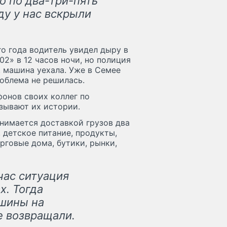
о по два-три-пять
ду у нас вскрыли
го года водитель увидел дыру в
2» в 12 часов ночи, но полиция
, машина уехала. Уже в Семее
роблема не решилась.
онов своих коллег по
азывают их истории.
нимается доставкой грузов два
 детское питание, продукты,
орговые дома, бутики, рынки,
час ситуация
х. Тогда
шины на
е возвращали.