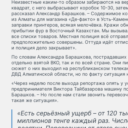
Неизвестные каким-то образом забираются на ве
квадрат, с него выбрасывают коробок 10-30, затем
рассказал Александр Барашков. – Содержимое ко
из Алматы для магазина «Де-факто» в Усть-Камен
заправки принтеров, всякая мелочёвка. Кражи об
прибытии фур в Восточный Казахстан. Мы вызыва
все списки товаров. Местная полиция всё отправл
предположительно совершены. Оттуда идёт отпис
и полиция дело закрывает».
По словам Александра Барашкова, пострадавших 
отдельно взятой ВКО, так и по всей стране. Они 
сюжет о них выходил на республиканском телекан
ДВД Алматинской области, но по факту ситуация 
«Через неделю после выхода репортажа опять у 
предпринимателя Виктора Тайбазарова машину по
Барашков. – Но после нам стали звонить перевозч
такая же ситуация».
«Есть серьёзный ущерб – от 120 ты
миллионов тенге каждый раз. Числ