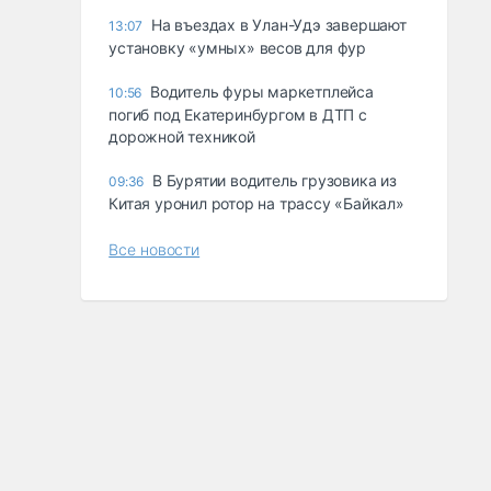
Ha въeздax в Улaн-Удэ зaвepшaют
13:07
ycтaнoвкy «yмныx» вecoв для фyp
Водитель фуры маркетплейса
10:56
погиб под Екатеринбургом в ДТП с
дорожной техникой
В Бурятии водитель грузовика из
09:36
Китая уронил ротор на трассу «Байкал»
Все новости