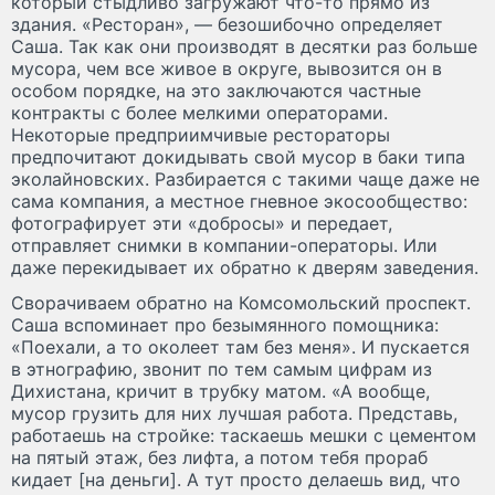
который стыдливо загружают что-то прямо из
здания. «Ресторан», — безошибочно определяет
Саша. Так как они производят в десятки раз больше
мусора, чем все живое в округе, вывозится он в
особом порядке, на это заключаются частные
контракты с более мелкими операторами.
Некоторые предприимчивые рестораторы
предпочитают докидывать свой мусор в баки типа
эколайновских. Разбирается с такими чаще даже не
сама компания, а местное гневное экосообщество:
фотографирует эти «добросы» и передает,
отправляет снимки в компании-операторы. Или
даже перекидывает их обратно к дверям заведения.
Сворачиваем обратно на Комсомольский проспект.
Саша вспоминает про безымянного помощника:
«Поехали, а то околеет там без меня». И пускается
в этнографию, звонит по тем самым цифрам из
Дихистана, кричит в трубку матом. «А вообще,
мусор грузить для них лучшая работа. Представь,
работаешь на стройке: таскаешь мешки с цементом
на пятый этаж, без лифта, а потом тебя прораб
кидает [на деньги]. А тут просто делаешь вид, что