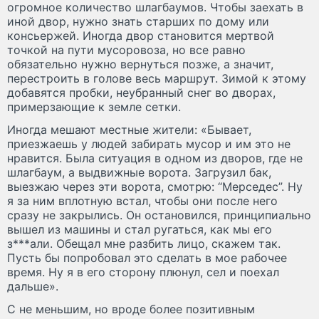
огромное количество шлагбаумов. Чтобы заехать в
иной двор, нужно знать старших по дому или
консьержей. Иногда двор становится мертвой
точкой на пути мусоровоза, но все равно
обязательно нужно вернуться позже, а значит,
перестроить в голове весь маршрут. Зимой к этому
добавятся пробки, неубранный снег во дворах,
примерзающие к земле сетки.
Иногда мешают местные жители: «Бывает,
приезжаешь у людей забирать мусор и им это не
нравится. Была ситуация в одном из дворов, где не
шлагбаум, а выдвижные ворота. Загрузил бак,
выезжаю через эти ворота, смотрю: “Мерседес”. Ну
я за ним вплотную встал, чтобы они после него
сразу не закрылись. Он остановился, принципиально
вышел из машины и стал ругаться, как мы его
з***али. Обещал мне разбить лицо, скажем так.
Пусть бы попробовал это сделать в мое рабочее
время. Ну я в его сторону плюнул, сел и поехал
дальше».
С не меньшим, но вроде более позитивным