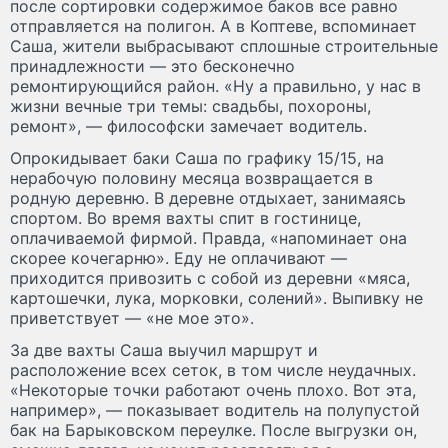
после сортировки содержимое баков все равно
отправляется на полигон. А в Коптеве, вспоминает
Саша, жители выбрасывают сплошные строительные
принадлежности — это бесконечно
ремонтирующийся район. «Ну а правильно, у нас в
жизни вечные три темы: свадьбы, похороны,
ремонт», — философски замечает водитель.
Опрокидывает баки Саша по графику 15/15, на
нерабочую половину месяца возвращается в
родную деревню. В деревне отдыхает, занимаясь
спортом. Во время вахты спит в гостинице,
оплачиваемой фирмой. Правда, «напоминает она
скорее кочегарню». Еду не оплачивают —
приходится привозить с собой из деревни «мяса,
картошечки, лука, морковки, солений». Выпивку не
приветствует — «не мое это».
За две вахты Саша выучил маршрут и
расположение всех сеток, в том числе неудачных.
«Некоторые точки работают очень плохо. Вот эта,
например», — показывает водитель на полупустой
бак на Барыковском переулке. После выгрузки он,