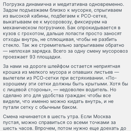
Погрузка динамична и медитативна одновременно.
Задом подъезжаем близко к мусорке, спрыгиваем
из высокой кабины, подбегаем к РСО-сетке,
выкатываем ее к мусоровозу, фиксируем на
механическом погрузчике. Бак опрокидывается в
кузов с грохотом, дальше лопасти просто заносят
отходы внутрь, не сплющивая, чтобы не разбить
стекло. Так же стремительно запрыгиваем обратно
— неплохая зарядка. Всего за одну смену мусоровоз
проезжает 93 площадки.
За нами на дороге шлейфом остается неприятная
крошка из мелкого мусора и опавших листьев —
вылетели из РСО-сетки при встряхивании. «По-
хорошему эти сетки должны быть крытыми. Хотя бы
с лицевой стороны», — недоволен водитель. Но
сделано это для удобства граждан: чтобы все
видели, что именно можно кидать внутрь, и не
путали сетку с обычным баком.
Смена начинается в шесть утра. Если Москва
пустая, можно справиться со всеми точками за
шесть часов. Впрочем, потом нужно еще доехать до