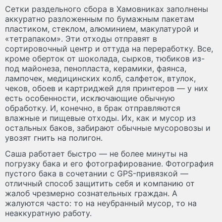
Сетки раздельного сбора в Хамовниках заполнены
аккуратно разложенным по бумажным пакетам
пластиком, стеклом, алюминием, макулатурой и
«тетрапаком». Эти отходы отправят в
сортировочный центр и оттуда на переработку. Все,
кроме оберток от шоколада, сырков, тюбиков из-
под майонеза, пенопласта, керамики, фаянса,
лампочек, медицинских колб, салфеток, втулок,
чеков, обоев и картриджей для принтеров — у них
есть особенности, исключающие обычную
обработку. И, конечно, в брак отправляются
влажные и пищевые отходы. Их, как и мусор из
остальных баков, забирают обычные мусоровозы и
увозят гнить на полигон.
Саша работает быстро — не более минуты на
погрузку бака и его фотографирование. Фотография
пустого бака в сочетании с GPS-привязкой —
отличный способ защитить себя и компанию от
жалоб чрезмерно сознательных граждан. А
жалуются часто: то на неубранный мусор, то на
неаккуратную работу.