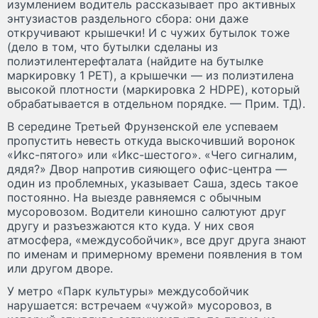
изумлением водитель рассказывает про активных
энтузиастов раздельного сбора: они даже
откручивают крышечки! И с чужих бутылок тоже
(дело в том, что бутылки сделаны из
полиэтилентерефталата (найдите на бутылке
маркировку 1 PET), а крышечки — из полиэтилена
высокой плотности (маркировка 2 HDPE), который
обрабатывается в отдельном порядке. — Прим. ТД).
В середине Третьей Фрунзенской еле успеваем
пропустить невесть откуда выскочивший воронок
«Икс-пятого» или «Икс-шестого». «Чего сигналим,
дядя?» Двор напротив сияющего офис-центра —
один из проблемных, указывает Саша, здесь такое
постоянно. На выезде равняемся с обычным
мусоровозом. Водители киношно салютуют друг
другу и разъезжаются кто куда. У них своя
атмосфера, «междусобойчик», все друг друга знают
по именам и примерному времени появления в том
или другом дворе.
У метро «Парк культуры» междусобойчик
нарушается: встречаем «чужой» мусоровоз, в