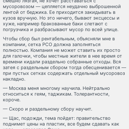
смешно лязгая, не хочет расставаться с
мусоровозом — цепляется неудачно выброшенной
лентой от беджика. Ее приходится закидывать в
кузов вручную. Но это ничего, бывают эксцессы и
хуже, например бракованные баки слетают с
погрузчика и разбрасывают мусор по всей улице.
Чтобы сбор был рентабельным, объясняли мне в
компании, сетка РСО должна заполняться
полностью. Компания не может ставить их просто
для галочки, чтобы местные жители в нее время от
времени кидали раздельно собранные отходы. Вся
затея с раздельным сбором тогда обесценивается —
при пустых сетках содержать отдельный мусоровоз
накладно.
— Москва меня многому научила. Нейтрально
относиться к геям, таджикам. Толерантности,
короче.
— Скоро и раздельному сбору научит.
— Щас, подожди, тема пойдет: правительство
поднимет цены на пластик, все будем сдавать как