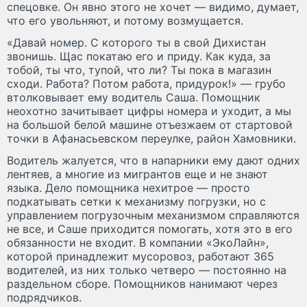
спецовке. Он явно этого не хочет — видимо, думает,
что его увольняют, и потому возмущается.
«Давай номер. С которого ты в свой Дихистан
звонишь. Щас покатаю его и приду. Как куда, за
тобой, ты что, тупой, что ли? Ты пока в магазин
сходи. Работа? Потом работа, придурок!» — грубо
втолковывает ему водитель Саша. Помощник
неохотно зачитывает цифры номера и уходит, а мы
на большой белой машине отъезжаем от стартовой
точки в Афанасьевском переулке, район Хамовники.
Водитель жалуется, что в напарники ему дают одних
лентяев, а многие из мигрантов еще и не знают
языка. Дело помощника нехитрое — просто
подкатывать сетки к механизму погрузки, но с
управлением погрузочным механизмом справляются
не все, и Саше приходится помогать, хотя это в его
обязанности не входит. В компании «ЭкоЛайн»,
которой принадлежит мусоровоз, работают 365
водителей, из них только четверо — постоянно на
раздельном сборе. Помощников нанимают через
подрядчиков.