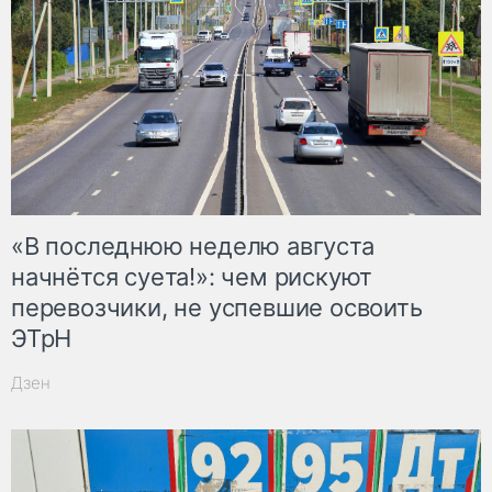
«В последнюю неделю августа
начнётся суета!»: чем рискуют
перевозчики, не успевшие освоить
ЭТрН
Дзен