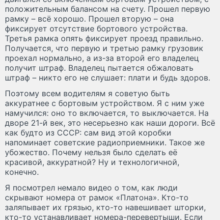
положительным балансом на счету. Прошел первую
рамку – всё хорошо. Прошел вторую – она
фиксирует отсутствие бортового устройства.
Третья рамка опять фиксирует проезд правильно.
Получается, что первую и третью рамку грузовик
проехал нормально, а из-за второй его владелец
получит штраф. Владелец пытается обжаловать
штраф – никто его не слушает: плати и будь здоров.
Поэтому всем водителям я советую быть
аккуратнее с бортовым устройством. Я с ним уже
намучился: оно то включается, то выключается. На
дворе 21-й век, это несерьезно как наши дороги. Всё
как будто из СССР: сам вид этой коробки
напоминает советские радиоприемники. Такое же
убожество. Почему нельзя было сделать её
красивой, аккуратной? Ну и технологичной,
конечно.
Я посмотрел немало видео о том, как люди
скрывают номера от рамок «Платона». Кто-то
заляпывает их грязью, кто-то навешивает шторки,
кто-то устанавливает номера-перевертыши. Если