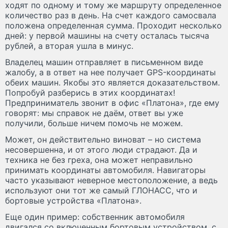
ходят по одному и тому же маршруту определенное
количество раз в день. На счет каждого самосвала
положена определенная сумма. Проходит несколько
дней: у первой машины на счету осталась тысяча
рублей, а вторая ушла в минус.
Владелец машин отправляет в письменном виде
жалобу, а в ответ на нее получает GPS-координаты
обеих машин. Якобы это является доказательством.
Попробуй разберись в этих координатах!
Предприниматель звонит в офис «Платона», где ему
говорят: мы справок не даём, ответ вы уже
получили, больше ничем помочь не можем.
Может, он действительно виноват – но система
несовершенна, и от этого люди страдают. Да и
техника не без греха, она может неправильно
принимать координаты автомобиля. Навигаторы
часто указывают неверное местоположение, а ведь
используют они тот же самый ГЛОНАСС, что и
бортовые устройства «Платона».
Еще один пример: собственник автомобиля
двигался со включенным бортовым устройством, с