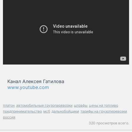
Канал Алексея Гатилова
www.youtube.com
платон
автомобильные грузоперевозки
штрафы
цены на топливо
предпринимательство
мсб
дальнобойщики
тарифы на грузоперевозки
россия
320 просмотров всего.