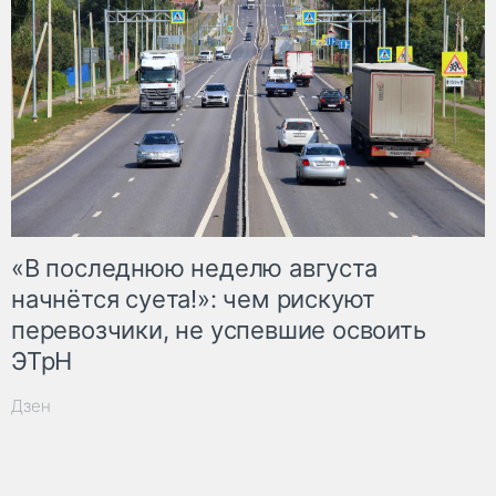
«В последнюю неделю августа
начнётся суета!»: чем рискуют
перевозчики, не успевшие освоить
ЭТрН
Дзен