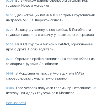
В Ленинском районе Оренбурга столкнулись
07.08
грузовик Howo и мотоцикл
Дальнобойщик погиб в ДТП с тремя грузовиками
07.08
на трассе М-10 в Тверской области
За секунду затянуло под колёса. В Ленобласти
07.08
грузовик наехал на женщину у пешеходного перехода
На КАД фургоны бились о КАМАЗ, ограждение и
07.08
друг о друга. Погиб водитель
Огромная пробка скопилась на трассе «Кола» из-
07.08
за аварии с фурой в Ленобласти
В Мордовии на трассе М-5 водитель МАЗа
06.08
спровоцировал смертельную аварию
Трое человек получили травмы при столкновении
06.08
легковушки и двух грузовиков в Могилеве
Все новости