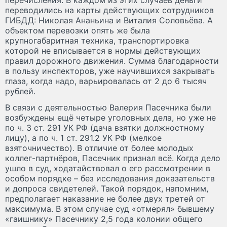
переводились на карты действующих сотрудников
ГИБДД: Николая Ананьина и Виталия Соловьёва. А
объектом перевозки опять же была
крупногабаритная техника, транспортировка
которой не вписывается в нормы действующих
правил дорожного движения. Сумма благодарности
в пользу инспекторов, уже научившихся закрывать
глаза, когда надо, варьировалась от 2 до 6 тысяч
рублей.
В связи с деятельностью Валерия Пасечника были
возбуждены ещё четыре уголовных дела, но уже не
по ч. 3 ст. 291 УК РФ (дача взятки должностному
лицу), а по ч. 1 ст. 291.2 УК РФ (мелкое
взяточничество). В отличие от более молодых
коллег-партнёров, Пасечник признал всё. Когда дело
ушло в суд, ходатайствовал о его рассмотрении в
особом порядке – без исследования доказательств
и допроса свидетелей. Такой порядок, напомним,
предполагает наказание не более двух третей от
максимума. В этом случае суд «отмерял» бывшему
«гаишнику» Пасечнику 2,5 года колонии общего