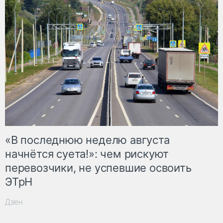
«В последнюю неделю августа
начнётся суета!»: чем рискуют
перевозчики, не успевшие освоить
ЭТрН
Дзен