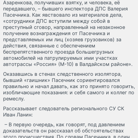
Азаренкова, получивших взятку, и человека, её
передавшего, – бывшего инспектора ДПС Валерия
Пасечника. Как явствовало из материалов дела,
«сотрудники ДПС вступили между собой в
преступный сговор, направленный на незаконное
получение вознаграждения от Пасечника и
представляемых им лиц (хозяев грузовиков) за
действия, связанные с обеспечением
беспрепятственного проезда большегрузных
автомобилей на патрулируемых ими участках
автотрассы «Россия» (М-10) в Валдайском районе».
Оказавшись в стенах следственного изолятора,
бывший «гаишник» Пасечник сориентировался
правильно и начал давать, как это принято говорить,
изобличающие показания: и себя самого и коллег по
ремеслу.
Рассказывает следователь регионального СУ СК
Иван Ланин:
– В первую очередь, как говорят, под давлением
доказательств он рассказал об обстоятельствах
этого происшествия. По словам Пасечника, в один