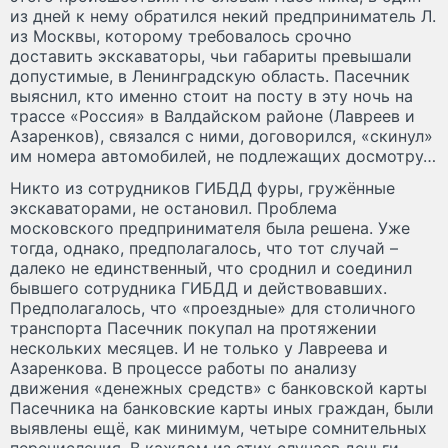
из дней к нему обратился некий предприниматель Л.
из Москвы, которому требовалось срочно
доставить экскаваторы, чьи габариты превышали
допустимые, в Ленинградскую область. Пасечник
выяснил, кто именно стоит на посту в эту ночь на
трассе «Россия» в Валдайском районе (Лавреев и
Азаренков), связался с ними, договорился, «скинул»
им номера автомобилей, не подлежащих досмотру…
Никто из сотрудников ГИБДД фуры, гружённые
экскаваторами, не остановил. Проблема
московского предпринимателя была решена. Уже
тогда, однако, предполагалось, что тот случай –
далеко не единственный, что сроднил и соединил
бывшего сотрудника ГИБДД и действовавших.
Предполагалось, что «проездные» для столичного
транспорта Пасечник покупал на протяжении
нескольких месяцев. И не только у Лавреева и
Азаренкова. В процессе работы по анализу
движения «денежных средств» с банковской карты
Пасечника на банковские карты иных граждан, были
выявлены ещё, как минимум, четыре сомнительных
перечисления. В каждом из этих случаев деньги