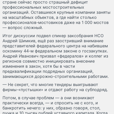
стране сейчас просто страшный дефицит
профессиональных мостостроительных
организаций. Оставшиеся крупные компании заняты
на масштабных объектов, а где найти столько
профессионалов-мостовиков даже на 1 000 мостов
— вопрос сложный.
Итог дискуссии подвел спикер зак­собрания НСО
Андрей Шимкив, ещё раз заостривший внимание
представителей федерального центра на набившем
оскомину 44-м федеральном законе о госзакупках.
Андрей Иванович призвал «федералов» и коллег из
регионов совместно инициировать внесение
изменения в закон, хотя бы в части
предквалификации подрядных организаций,
занимающихся дорожно-строительными работами.
— Не секрет, что многие тендеры выигрывают
фирмы-«пустышки» и отдают работу на субподряд.
Потом, в случае проблем — а они возникают
практически всегда, — и спросить не с кого, и
банкротить нечего: у них, образно говоря, стол,
ручка и 10 тысяч рублей уставного капитала. Когда