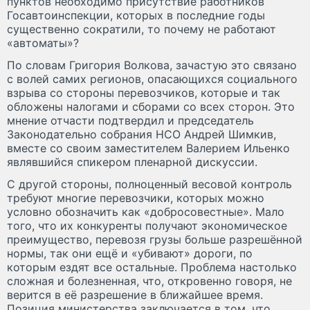
пунктов необходимо присутствие работников
Госавтоинспекции, которых в последние годы
существенно сократили, то почему не работают
«автоматы»?
По словам Григория Волкова, зачастую это связано
с волей самих регионов, опасающихся социального
взрыва со стороны перевозчиков, которые и так
обложены налогами и сборами со всех сторон. Это
мнение отчасти подтвердил и председатель
Законодательно собрания НСО Андрей Шимкив,
вместе со своим заместителем Валерием Ильенко
являвшийся спикером пленарной дискуссии.
С другой стороны, полноценный весовой контроль
требуют многие перевозчики, которых можно
условно обозначить как «добросо­вестные». Мало
того, что их конкуренты получают экономическое
преимущество, перевозя грузы больше разрешённой
нормы, так они ещё и «убивают» дороги, по
которым ездят все остальные. Проблема настолько
сложная и болезненная, что, откровенно говоря, не
верится в её разрешение в ближайшее время.
Позиция министерства заключается в том, что