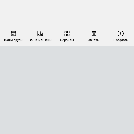
Ваши грузы
Ваши машины
Сервисы
Заказы
Профиль
АВТОМАТИЗАЦИЯ ПЕРЕВОЗОК
Площадки
Заказы
Торги
Тендеры
АТИ-Доки
GPS-мониторинг
АТИ Мессенджер
Цепочки грузов
API ATI.SU
ПОЛЕЗНОЕ
Расчет расстояний
БЕЗОПАСНОСТЬ
Академия ATI.SU