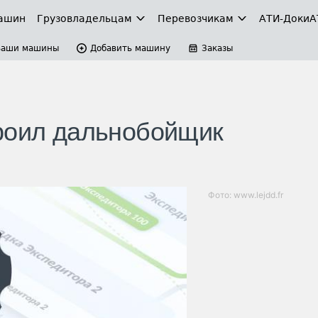
ашин
Грузовладельцам
Перевозчикам
АТИ-Доки
А
Ваши машины
Добавить машину
Заказы
роил дальнобойщик
Фото: www.lejdd.fr