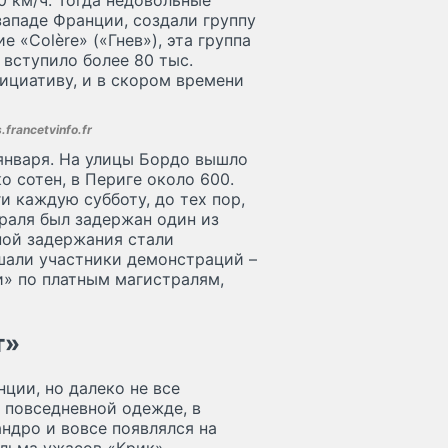
 км/ч. Тогда недовольные
ападе Франции, создали группу
 «Colère» («Гнев»), эта группа
 вступило более 80 тыс.
ициативу, и в скором времени
francetvinfo.fr
января. На улицы Бордо вышло
 сотен, в Периге около 600.
 каждую субботу, до тех пор,
враля был задержан один из
ной задержания стали
шали участники демонстраций –
» по платным магистралям,
т»
ции, но далеко не все
 повседневной одежде, в
ндро и вовсе появлялся на
льма ужасов «Крик».