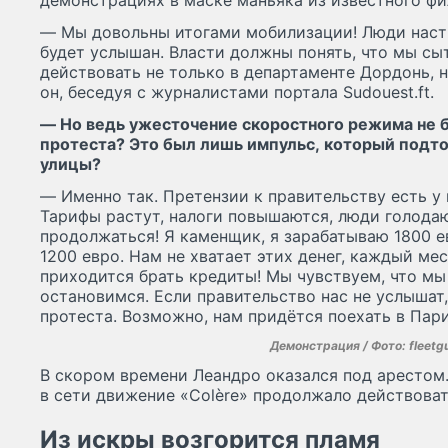
— Мы довольны итогами мобилизации! Люди наст
будет услышан. Власти должны понять, что мы сы
действовать не только в департаменте Дордонь, н
он, беседуя с журналистами портала Sudouest.ft.
— Но ведь ужесточение скоростного режима не 
протеста? Это был лишь импульс, который подто
улицы?
— Именно так. Претензии к правительству есть у в
Тарифы растут, налоги повышаются, люди голодаю
продолжаться! Я каменщик, я зарабатываю 1800 ев
1200 евро. Нам не хватает этих денег, каждый ме
приходится брать кредиты! Мы чувствуем, что мы 
остановимся. Если правительство нас не услышат
протеста. Возможно, нам придётся поехать в Пар
Демонстрация / Фото: fleetg
В скором времени Леандро оказался под арестом.
в сети движение «Colère» продолжало действоват
Из искры возгорится пламя