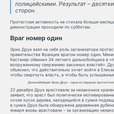
полицейскими. Результат – десятк
сторон.
Протестная активность не стихала больше месяц
демонстрации проходили по субботам.
Враг номер один
Эрик Друэ взял на себя роль организатора протес
правительства Франции врагом номер один. Мини
Кастанер обвинил 34-летнего дальнобойщика в «
вооруженному свержению законных властей». Дру
объяснил, что действительно хочет войти в Елисей
чтобы свергнуть власть, а чтобы быть услышанны
Дальнобойщик Эрик Друэ - один из лидеров протестного
22 декабря Друэ арестовали за незаконное хране
заявил, что арест был политически мотивирован
сочли кусок дерева, находящийся в сумке подзащ
в сумке Друэ была обнаружена деревянная дубина.
января вновь арестовали – за организацию незако