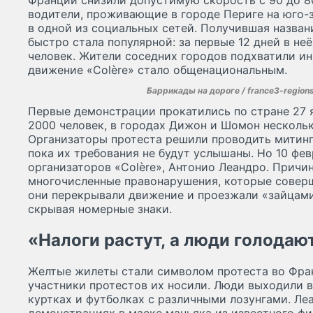
Франции снизили допустимую скорость с 90 до 80
водители, проживающие в городе Периге на юго-з
в одной из социальных сетей. Получившая название
быстро стала популярной: за первые 12 дней в неё
человек. Жители соседних городов подхватили ин
движение «Colère» стало общенациональным.
Баррикады на дороге / france3-regions.
Первые демонстрации прокатились по стране 27 
2000 человек, в городах Дижон и Шомон несколько
Организаторы протеста решили проводить митинги
пока их требования не будут услышаны. Но 10 фе
организаторов «Colère», Антонио Леандро. Причи
многочисленные правонарушения, которые совер
они перекрывали движение и проезжали «зайцами
скрывая номерные знаки.
«Налоги растут, а люди голодаю
Желтые жилеты стали символом протеста во Фран
участники протестов их носили. Люди выходили в
куртках и футболках с различными лозунгами. Леа
демонстрациях в маске маньяка из известного фи