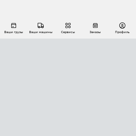
Ваши грузы
Ваши машины
Сервисы
Заказы
Профиль
АВТОМАТИЗАЦИЯ ПЕРЕВОЗОК
Площадки
Заказы
Торги
Тендеры
АТИ-Доки
GPS-мониторинг
АТИ Мессенджер
Цепочки грузов
API ATI.SU
ПОЛЕЗНОЕ
Расчет расстояний
БЕЗОПАСНОСТЬ
Академия ATI.SU
ATI.SU о безопасности
Звезды ATI.SU на вашем сайте
КОНТАКТЫ И ТАРИФЫ