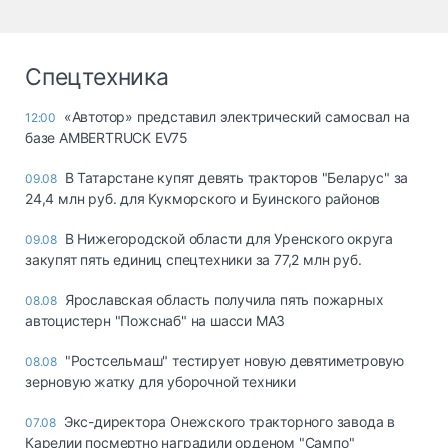
Спецтехника
«Автотор» представил электрический самосвал на
12:00
базе AMBERTRUCK EV75
В Татарстане купят девять тракторов "Беларус" за
09.08
24,4 млн руб. для Кукморского и Буинского районов
В Нижегородской области для Уренского округа
09.08
закупят пять единиц спецтехники за 77,2 млн руб.
Ярославская область получила пять пожарных
08.08
автоцистерн "Пожснаб" на шасси МАЗ
"Ростсельмаш" тестирует новую девятиметровую
08.08
зерновую жатку для уборочной техники
Экс-директора Онежского тракторного завода в
07.08
Карелии посмертно наградили орденом "Сампо"