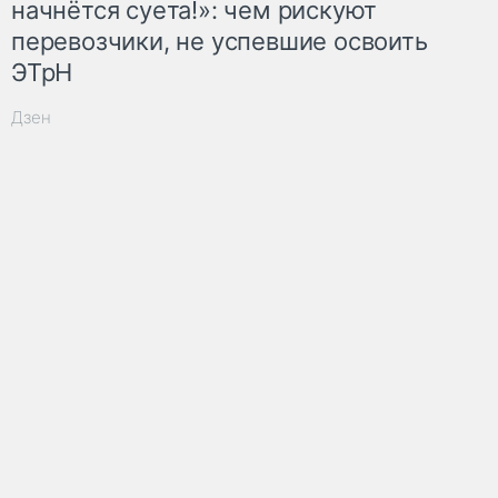
начнётся суета!»: чем рискуют
перевозчики, не успевшие освоить
ЭТрН
Дзен