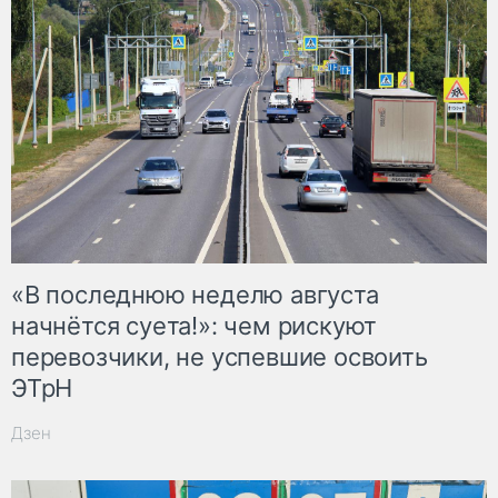
«В последнюю неделю августа
начнётся суета!»: чем рискуют
перевозчики, не успевшие освоить
ЭТрН
Дзен