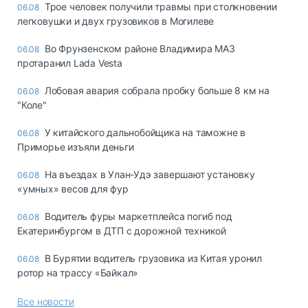
Трое человек получили травмы при столкновении
06.08
легковушки и двух грузовиков в Могилеве
Во Фрунзенском районе Владимира МАЗ
06.08
протаранил Lada Vesta
Лобовая авария собрала пробку больше 8 км на
06.08
"Коле"
У китайского дальнобойщика на таможне в
06.08
Приморье изъяли деньги
Ha въeздax в Улaн-Удэ зaвepшaют ycтaнoвкy
06.08
«yмныx» вecoв для фyp
Водитель фуры маркетплейса погиб под
06.08
Екатеринбургом в ДТП с дорожной техникой
В Бурятии водитель грузовика из Китая уронил
06.08
ротор на трассу «Байкал»
Все новости