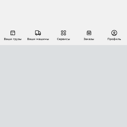
Ваши грузы
Ваши машины
Сервисы
Заказы
Профиль
АВТОМАТИЗАЦИЯ ПЕРЕВОЗОК
Площадки
Заказы
Торги
Тендеры
АТИ-Доки
GPS-мониторинг
АТИ Мессенджер
Цепочки грузов
API ATI.SU
ПОЛЕЗНОЕ
Расчет расстояний
БЕЗОПАСНОСТЬ
Академия ATI.SU