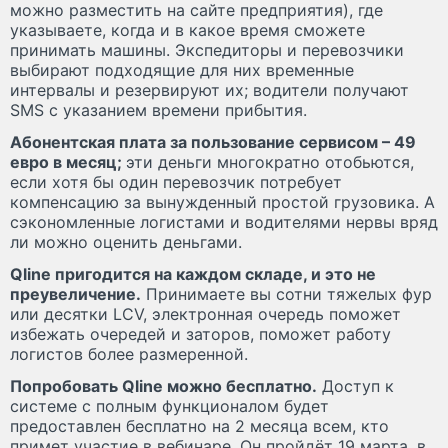
можно разместить на сайте предприятия), где
указываете, когда и в какое время сможете
принимать машины. Экспедиторы и перевозчики
выбирают подходящие для них временные
интервалы и резервируют их; водители получают
SMS с указанием времени прибытия.
Абонентская плата за пользование сервисом – 49
евро в месяц;
эти деньги многократно отобьются,
если хотя бы один перевозчик потребует
компенсацию за вынужденный простой грузовика. А
сэкономленные логистами и водителями нервы вряд
ли можно оценить деньгами.
Qline пригодится на каждом складе, и это не
преувеличение.
Принимаете вы сотни тяжелых фур
или десятки LCV, электронная очередь поможет
избежать очередей и заторов, поможет работу
логистов более размеренной.
Попробовать Qline можно бесплатно.
Доступ к
системе с полным функционалом будет
предоставлен бесплатно на 2 месяца всем, кто
примет участие в вебинаре. Он пройдёт 19 марта, в