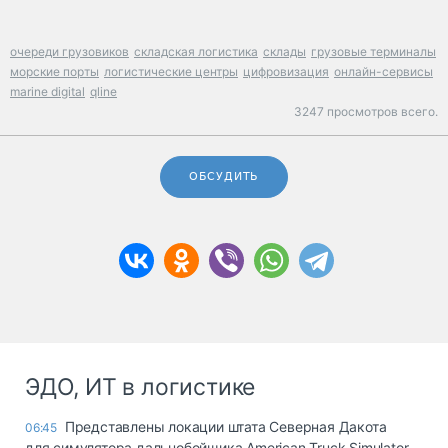
очереди грузовиков
складская логистика
склады
грузовые терминалы
морские порты
логистические центры
цифровизация
онлайн-сервисы
marine digital
qline
3247 просмотров всего.
ОБСУДИТЬ
ЭДО, ИТ в логистике
Представлены локации штата Северная Дакота
06:45
для симулятора дальнобойщика American Truck Simulator