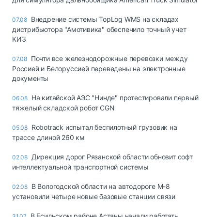
Внедрение системы TopLog WMS на складах
07.08
дистрибьютора "Амотивика" обеспечило точный учет
КИЗ
Почти все железнодорожные перевозки между
07.08
Россией и Белоруссией переведены на электронные
документы
На китайской АЭС "Нинде" протестировали первый
06.08
тяжелый складской робот CGN
Robotrack испытал беспилотный грузовик на
05.08
трассе длиной 260 км
Дирекция дорог Рязанской области обновит софт
02.08
интеллектуальной транспортной системы
В Вологодской области на автодороге М-8
02.08
установили четыре новые базовые станции связи
В Есильском районе Астаны начали работать
31.07