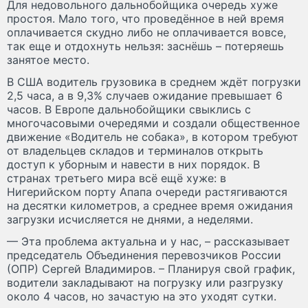
Для недовольного дальнобойщика очередь хуже
простоя. Мало того, что проведённое в ней время
оплачивается скудно либо не оплачивается вовсе,
так еще и отдохнуть нельзя: заснёшь – потеряешь
занятое место.
В США водитель грузовика в среднем ждёт погрузки
2,5 часа, а в 9,3% случаев ожидание превышает 6
часов. В Европе дальнобойщики свыклись с
многочасовыми очередями и создали общественное
движение «Водитель не собака», в котором требуют
от владельцев складов и терминалов открыть
доступ к уборным и навести в них порядок. В
странах третьего мира всё ещё хуже: в
Нигерийском порту Апапа очереди растягиваются
на десятки километров, а среднее время ожидания
загрузки исчисляется не днями, а неделями.
— Эта проблема актуальна и у нас, – рассказывает
председатель Объединения перевозчиков России
(ОПР) Сергей Владимиров. – Планируя свой график,
водители закладывают на погрузку или разгрузку
около 4 часов, но зачастую на это уходят сутки.