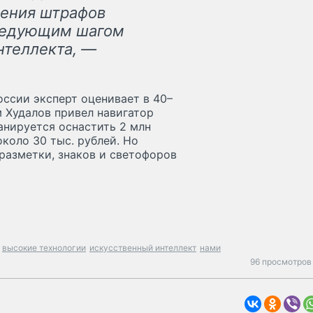
шения штрафов
следующим шагом
нтеллекта, —
ссии эксперт оценивает в 40–
м Худалов привел навигатор
анируется оснастить 2 млн
около 30 тыс. рублей. Но
азметки, знаков и светофоров
высокие технологии
искусственный интеллект
нами
96 просмотров 