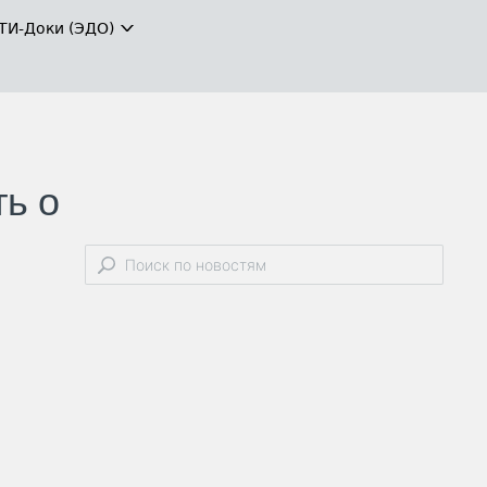
ТИ-Доки (ЭДО)
ь о