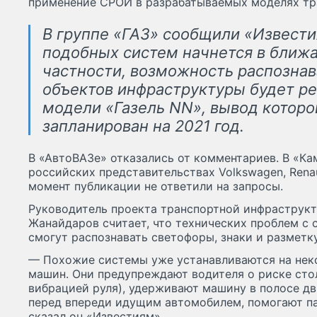
применение СРОИ в разрабатываемых моделях тр
В группе «ГАЗ» сообщили «Извести
подобных систем начнется в ближ
частности, возможность распозна
объектов инфраструктуры будет ре
модели «Газель NN», вывод которо
запланирован на 2021 год.
В «АвтоВАЗе» отказались от комментариев. В «Кам
российских представительствах Volkswagen, Renault
момент публикации не ответили на запросы.
Руководитель проекта транспортной инфраструк
Жанайдаров считает, что технических проблем с 
смогут распознавать светофоры, знаки и разметку
— Похожие системы уже устанавливаются на нек
машин. Они предупреждают водителя о риске сто
вибрацией руля), удерживают машину в полосе д
перед впереди идущим автомобилем, помогают па
сказал он «Известиям».