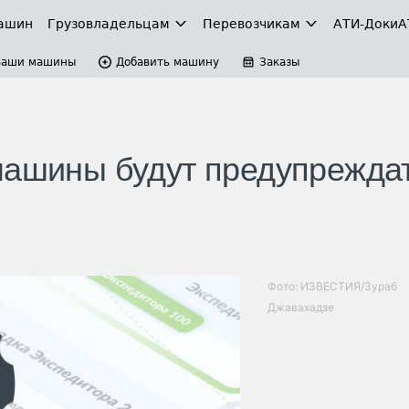
ашин
Грузовладельцам
Перевозчикам
АТИ-Доки
А
Ваши машины
Добавить машину
Заказы
машины будут предупреждат
Фото: ИЗВЕСТИЯ/Зураб
Джавахадзе