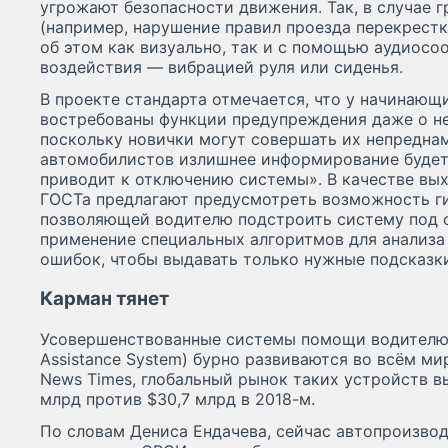
угрожают безопасности движения. Так, в случае
(например, нарушение правил проезда перекрестк
об этом как визуально, так и с помощью аудиосо
воздействия — вибрацией руля или сиденья.
В проекте стандарта отмечается, что у начинающ
востребованы функции предупреждения даже о н
поскольку новички могут совершать их непредна
автомобилистов излишнее информирование будет 
приводит к отключению системы». В качестве вы
ГОСТа предлагают предусмотреть возможность ги
позволяющей водителю подстроить систему под с
применение специальных алгоритмов для анализа
ошибок, чтобы выдавать только нужные подсказк
Карман тянет
Усовершенствованные системы помощи водителю 
Assistance System) бурно развиваются во всём ми
News Times, глобальный рынок таких устройств в
млрд против $30,7 млрд в 2018-м.
По словам Дениса Ендачева, сейчас автопроизво