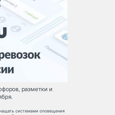
офоров, разметки и
ября.
снащать системами оповещения