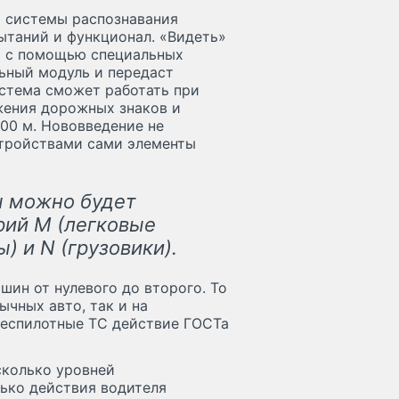
и системы распознавания
ытаний и функционал. «Видеть»
т с помощью специальных
ьный модуль и передаст
стема сможет работать при
жения дорожных знаков и
100 м. Нововведение не
стройствами сами элементы
ы можно будет
рий M (легковые
) и N (грузовики).
шин от нулевого до второго. То
ычных авто, так и на
беспилотные ТС действие ГОСТа
сколько уровней
лько действия водителя