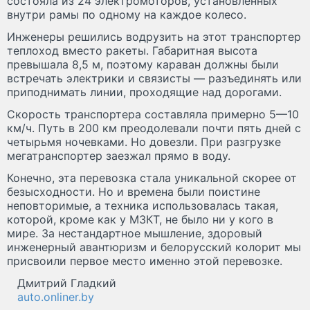
состояла из 24 электромоторов, установленных
внутри рамы по одному на каждое колесо.
Инженеры решились водрузить на этот транспортер
теплоход вместо ракеты. Габаритная высота
превышала 8,5 м, поэтому караван должны были
встречать электрики и связисты — разъединять или
приподнимать линии, проходящие над дорогами.
Скорость транспортера составляла примерно 5—10
км/ч. Путь в 200 км преодолевали почти пять дней с
четырьмя ночевками. Но довезли. При разгрузке
мегатранспортер заезжал прямо в воду.
Конечно, эта перевозка стала уникальной скорее от
безысходности. Но и времена были поистине
неповторимые, а техника использовалась такая,
которой, кроме как у МЗКТ, не было ни у кого в
мире. За нестандартное мышление, здоровый
инженерный авантюризм и белорусский колорит мы
присвоили первое место именно этой перевозке.
Дмитрий Гладкий
auto.onliner.by