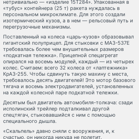
нетривиально — «изделие 15Т284». Упакованная в
«тубус» контейнера (25 т) ракета нуждалась в
персональном микроклимате. Для этого создали
изотермический кузов, а в нем — рельсовый путь и
перегрузочные механизмы.
Поставленный на колеса «царь-кузов» образовывал
гигантский полуприцеп. Для стыковки с МАЗ-537Е
требовалась более чем внушительных размеров
«подкатная тележка». Прицепной спецагрегат
опирался на восемь модулей, каждый — из четырех
колес. Считаем: всего 32 колеса от «лаптежника»
КрАЗ-255. Чтобы сдвинуть такую махину с места,
требовалось десять двигателей! Это мотор базового
тягача и восемь электродвигателей, установленных
на каждой колесной паре подкатной тележки.
Десятым был двигатель автомобиля-толкача: сзади
исполинский трейлер подталкивал другой
спецтягач, стыковавшийся с ним с помощью
специального дышла.
«Скальпель» давно сняли с вооружения, и, к
счастью, он никогда никуда не полетит.