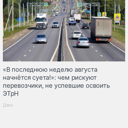
«В последнюю неделю августа
начнётся суета!»: чем рискуют
перевозчики, не успевшие освоить
ЭТрН
Дзен