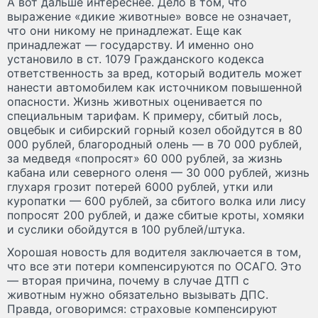
А вот дальше интереснее. Дело в том, что
выражение «дикие животные» вовсе не означает,
что они никому не принадлежат. Еще как
принадлежат — государству. И именно оно
установило в ст. 1079 Гражданского кодекса
ответственность за вред, который водитель может
нанести автомобилем как источником повышенной
опасности. Жизнь животных оценивается по
специальным тарифам. К примеру, сбитый лось,
овцебык и сибирский горный козел обойдутся в 80
000 рублей, благородный олень — в 70 000 рублей,
за медведя «попросят» 60 000 рублей, за жизнь
кабана или северного оленя — 30 000 рублей, жизнь
глухаря грозит потерей 6000 рублей, утки или
куропатки — 600 рублей, за сбитого волка или лису
попросят 200 рублей, и даже сбитые кроты, хомяки
и суслики обойдутся в 100 рублей/штука.
Хорошая новость для водителя заключается в том,
что все эти потери компенсируются по ОСАГО. Это
— вторая причина, почему в случае ДТП с
животным нужно обязательно вызывать ДПС.
Правда, оговоримся: страховые компенсируют