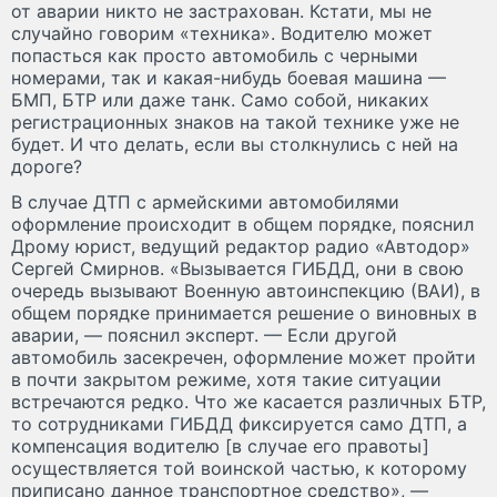
от аварии никто не застрахован. Кстати, мы не
случайно говорим «техника». Водителю может
попасться как просто автомобиль с черными
номерами, так и какая-нибудь боевая машина —
БМП, БТР или даже танк. Само собой, никаких
регистрационных знаков на такой технике уже не
будет. И что делать, если вы столкнулись с ней на
дороге?
В случае ДТП с армейскими автомобилями
оформление происходит в общем порядке, пояснил
Дрому юрист, ведущий редактор радио «Автодор»
Сергей Смирнов. «Вызывается ГИБДД, они в свою
очередь вызывают Военную автоинспекцию (ВАИ), в
общем порядке принимается решение о виновных в
аварии, — пояснил эксперт. — Если другой
автомобиль засекречен, оформление может пройти
в почти закрытом режиме, хотя такие ситуации
встречаются редко. Что же касается различных БТР,
то сотрудниками ГИБДД фиксируется само ДТП, а
компенсация водителю [в случае его правоты]
осуществляется той воинской частью, к которому
приписано данное транспортное средство», —