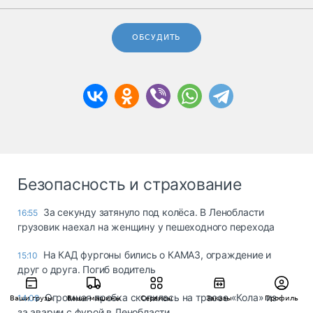
ОБСУДИТЬ
Безопасность и страхование
За секунду затянуло под колёса. В Ленобласти
16:55
грузовик наехал на женщину у пешеходного перехода
На КАД фургоны бились о КАМАЗ, ограждение и
15:10
друг о друга. Погиб водитель
Огромная пробка скопилась на трассе «Кола» из-
14:08
Ваши грузы
Ваши машины
Сервисы
Заказы
Профиль
за аварии с фурой в Ленобласти