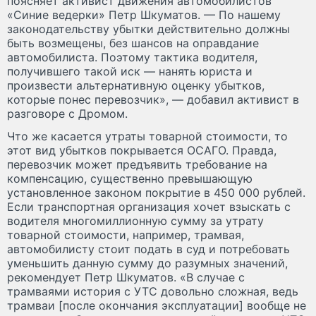
поясняет активист движения автомобилистов
«Синие ведерки» Петр Шкуматов. — По нашему
законодательству убытки действительно должны
быть возмещены, без шансов на оправдание
автомобилиста. Поэтому тактика водителя,
получившего такой иск — нанять юриста и
произвести альтернативную оценку убытков,
которые понес перевозчик», — добавил активист в
разговоре с Дромом.
Что же касается утраты товарной стоимости, то
этот вид убытков покрывается ОСАГО. Правда,
перевозчик может предъявить требование на
компенсацию, существенно превышающую
установленное законом покрытие в 450 000 рублей.
Если транспортная организация хочет взыскать с
водителя многомиллионную сумму за утрату
товарной стоимости, например, трамвая,
автомобилисту стоит подать в суд и потребовать
уменьшить данную сумму до разумных значений,
рекомендует Петр Шкуматов. «В случае с
трамваями история с УТС довольно сложная, ведь
трамваи [после окончания эксплуатации] вообще не