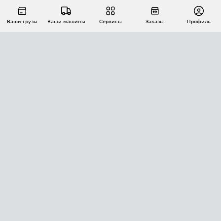
Ваши грузы
Ваши машины
Сервисы
Заказы
Профиль
АВТОМАТИЗАЦИЯ ПЕРЕВОЗОК
Площадки
Заказы
Торги
Тендеры
АТИ-Доки
GPS-мониторинг
АТИ Мессенджер
Цепочки грузов
API ATI.SU
ПОЛЕЗНОЕ
Расчет расстояний
БЕЗОПАСНОСТЬ
Академия ATI.SU
ATI.SU о безопасности
Звезды ATI.SU на вашем сайте
КОНТАКТЫ И ТАРИФЫ
Памятка по проверке контрагентов
Индекс ATI.SU FTL РФ
О системе ATI.SU
Светофор+
Средние ставки
ИНФОРМАЦИЯ
Контактная информация
Страхование