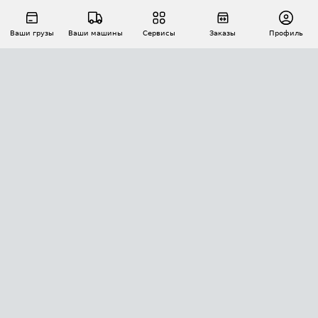
Ваши грузы
Ваши машины
Сервисы
Заказы
Профиль
АВТОМАТИЗАЦИЯ ПЕРЕВОЗОК
Площадки
Заказы
Торги
Тендеры
АТИ-Доки
GPS-мониторинг
АТИ Мессенджер
Цепочки грузов
API ATI.SU
ПОЛЕЗНОЕ
Расчет расстояний
БЕЗОПАСНОСТЬ
Академия ATI.SU
ATI.SU о безопасности
Звезды ATI.SU на вашем сайте
КОНТАКТЫ И ТАРИФЫ
Памятка по проверке контрагентов
Индекс ATI.SU FTL РФ
О системе ATI.SU
Светофор+
Средние ставки
ИНФОРМАЦИЯ
Контактная информация
Страхование