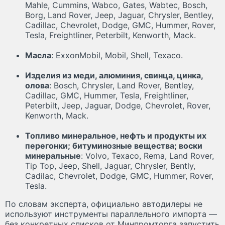
Mahle, Cummins, Wabco, Gates, Wabtec, Bosch,
Borg, Land Rover, Jeep, Jaguar, Chrysler, Bentley,
Cadillac, Chevrolet, Dodge, GMC, Hummer, Rover,
Tesla, Freightliner, Peterbilt, Kenworth, Mack.
Масла
: ExxonMobil, Mobil, Shell, Техасо.
Изделия из меди, алюминия, свинца, цинка,
олова
: Bosch, Chrysler, Land Rover, Bentley,
Cadillac, GMC, Hummer, Tesla, Freightliner,
Peterbilt, Jeep, Jaguar, Dodge, Chevrolet, Rover,
Kenworth, Mack.
Топливо минеральное, нефть и продукты их
перегонки; битуминозные вещества; воски
минеральные
: Volvo, Техасо, Rеma, Land Rover,
Tip Тор, Јеер, Shell, Jaguar, Chrysler, Bently,
Cadilac, Chevrolet, Dodge, GMC, Hummer, Rover,
Tesla.
По словам эксперта, официально автодилеры не
используют инструменты параллельного импорта —
без конкретных списков от Минпромторга запустить