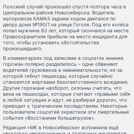
Похожий случай произошёл спустя полтора часа в
Центральном районе Новосибирска. Водитель
мусоровоза КАМАЗ задним ходом двигался по
двору дома №190/1 на улице Гоголя. Под его колёса
попал мужчина 83 лет, который скончался на месте.
Правоохранители прибыли на место инцидента для
того, чтобы установить обстоятельства
произошедшего.
В комментариях под записями в соцсетях мнение
горожан полярно разделилось – одни обвиняют
водителей грузовиков в невнимательности, из-за
которой гибнут пешеходы, которые случайно
становятся жертвами безответственного вождения.
Другие горожане наоборот, склонны считать, что
вина на пешеходах, которые считают «правыми себя
в любой ситуации и идут, не разбирая дороги», что
приводит к трагическим последствиям. Некоторые
пользователи соцсетей окрестили эти смертельные
события «Восстанием большегрузов».
Редакция «МК в Новосибирске» вспомнила ещё
несколько неоднозначных и трагичных инцидентов,