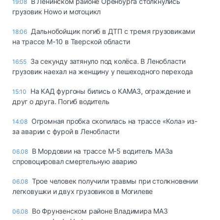
В Ленинском районе Оренбурга столкнулись
19:08
грузовик Howo и мотоцикл
Дальнобойщик погиб в ДТП с тремя грузовиками
18:06
на трассе М-10 в Тверской области
За секунду затянуло под колёса. В Ленобласти
16:55
грузовик наехал на женщину у пешеходного перехода
На КАД фургоны бились о КАМАЗ, ограждение и
15:10
друг о друга. Погиб водитель
Огромная пробка скопилась на трассе «Кола» из-
14:08
за аварии с фурой в Ленобласти
В Мордовии на трассе М-5 водитель МАЗа
06.08
спровоцировал смертельную аварию
Трое человек получили травмы при столкновении
06.08
легковушки и двух грузовиков в Могилеве
Во Фрунзенском районе Владимира МАЗ
06.08