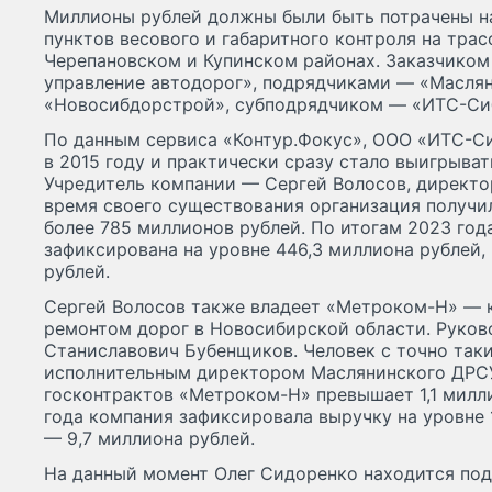
Миллионы рублей должны были быть потрачены н
пунктов весового и габаритного контроля на трас
Черепановском и Купинском районах. Заказчиком
управление автодорог», подрядчиками — «Масля
«Новосибдорстрой», субподрядчиком — «ИТС-Си
По данным сервиса «Контур.Фокус», ООО «ИТС-С
в 2015 году и практически сразу стало выигрыва
Учредитель компании — Сергей Волосов, директо
время своего существования организация получи
более 785 миллионов рублей. По итогам 2023 год
зафиксирована на уровне 446,3 миллиона рублей,
рублей.
Сергей Волосов также владеет «Метроком-Н» — 
ремонтом дорог в Новосибирской области. Руков
Станиславович Бубенщиков. Человек с точно так
исполнительным директором Маслянинского ДРС
госконтрактов «Метроком-Н» превышает 1,1 милл
года компания зафиксировала выручку на уровне 
— 9,7 миллиона рублей.
На данный момент Олег Сидоренко находится по