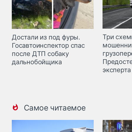
Три схе
Достали из под фуры.
мошенни
Госавтоинспектор спас
грузопер
после ДТП собаку
Предост
дальнобойщика
эксперта
Самое читаемое