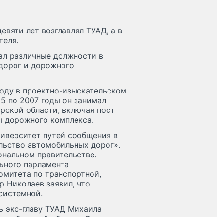
евяти лет возглавлял ТУАД, а в
теля.
мал различные должности в
 дорог и дорожного
году в проектно-изыскательском
5 по 2007 годы он занимал
рской области, включая пост
ы дорожного комплекса.
иверситет путей сообщения в
льство автомобильных дорог».
ональном правительстве.
льного парламента
омитета по транспортной,
 Николаев заявил, что
системной.
ь экс-главу ТУАД Михаила