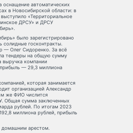
а оснащение автоматических
сах в Новосибирской области: в
 выступило «Территориальное
нинское ДРСУ» и ДРСУ
бирь».
ибирь» было зарегистрировано
ть солидные госконтракты.
р — Олег Сидоренко. За всё
ла тендеры на общую сумму
а выручка компании
 прибыль — 29,3 миллиона
компанией, которая занимается
одит организацией Александр
им же ФИО числится
У. Общая сумма заключенных
иарда рублей. По итогам 2023
192,8 миллиона рублей, прибыль
д домашним арестом.