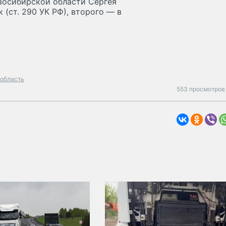
восибирской области Сергея
 (ст. 290 УК РФ), второго — в
 область
553 просмотров 