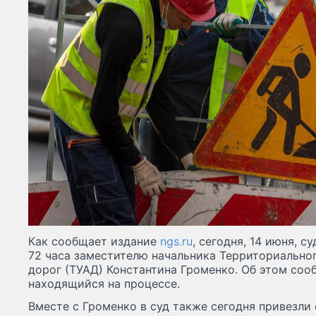
Как сообщает издание
ngs.ru
, сегодня, 14 июня, 
72 часа заместителю начальника Территориально
дорог (ТУАД) Константина Громенко. Об этом соо
находящийся на процессе.
Вместе с Громенко в суд также сегодня привезли