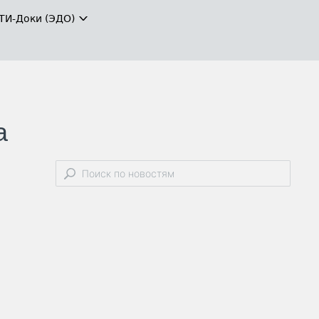
ТИ-Доки (ЭДО)
а