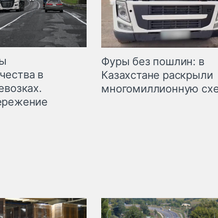
мы
Фуры без пошлин: в
чества в
Казахстане раскрыли
евозках.
многомиллионную сх
ережение