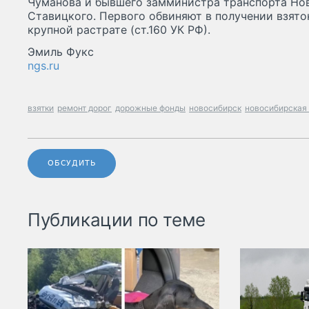
Чуманова и бывшего замминистра транспорта Но
Ставицкого. Первого обвиняют в получении взяток
крупной растрате (ст.160 УК РФ).
Эмиль Фукс
ngs.ru
взятки
ремонт дорог
дорожные фонды
новосибирск
новосибирская
ОБСУДИТЬ
Публикации по теме