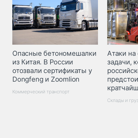
Опасные бетономешалки
Атаки на
из Китая. В России
задачи, 
отозвали сертификаты у
российск
Dongfeng и Zoomlion
предстои
кратчайш
Коммерческий транспорт
Склады и гру