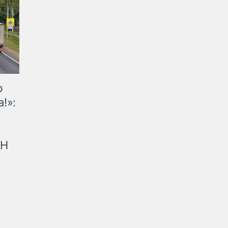
ю
!»:
рН