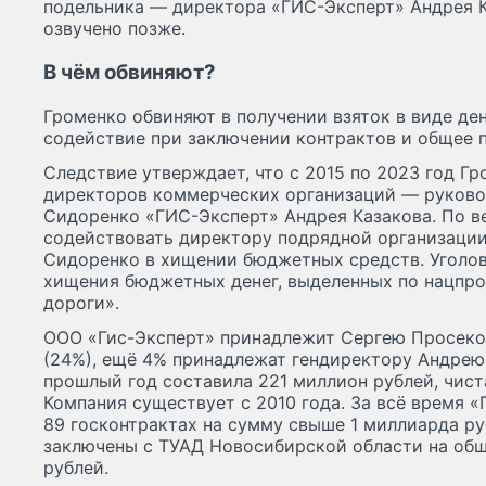
подельника — директора «ГИС-Эксперт» Андрея К
озвучено позже.
В чём обвиняют?
Громенко обвиняют в получении взяток в виде де
содействие при заключении контрактов и общее 
Следствие утверждает, что с 2015 по 2023 год Гр
директоров коммерческих организаций — руково
Сидоренко «ГИС-Эксперт» Андрея Казакова. По в
содействовать директору подрядной организаци
Сидоренко в хищении бюджетных средств. Уголов
хищения бюджетных денег, выделенных по нацпро
дороги».
ООО «Гис-Эксперт» принадлежит Сергею Просеков
(24%), ещё 4% принадлежат гендиректору Андрею
прошлый год составила 221 миллион рублей, чист
Компания существует с 2010 года. За всё время «
89 госконтрактах на сумму свыше 1 миллиарда ру
заключены с ТУАД Новосибирской области на об
рублей.