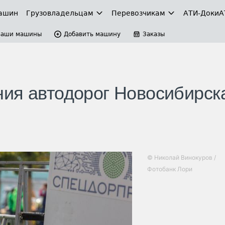
ашин
Грузовладельцам
Перевозчикам
АТИ-Доки
А
Ваши машины
Добавить машину
Заказы
ия автодорог Новосибирск
© Николай Винокуров /
Фотобанк Лори