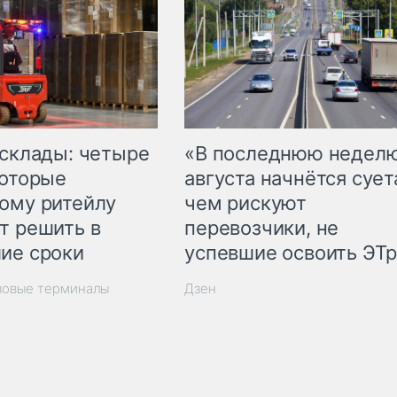
 склады: четыре
«В последнюю недел
которые
августа начнётся суета
ому ритейлу
чем рискуют
т решить в
перевозчики, не
ие сроки
успевшие освоить ЭТ
зовые терминалы
Дзен