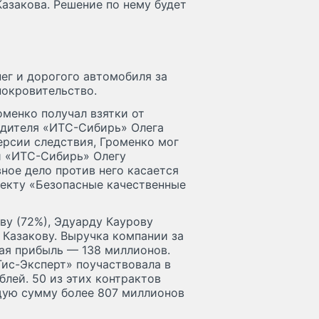
азакова. Решение по нему будет
нег и дорогого автомобиля за
покровительство.
оменко получал взятки от
дителя «ИТС-Сибирь» Олега
ерсии следствия, Громенко мог
и «ИТС-Сибирь» Олегу
ное дело против него касается
екту «Безопасные качественные
у (72%), Эдуарду Каурову
 Казакову. Выручка компании за
ая прибыль — 138 миллионов.
Гис-Эксперт» поучаствовала в
блей. 50 из этих контрактов
щую сумму более 807 миллионов