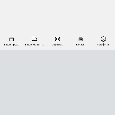
Ваши грузы
Ваши машины
Сервисы
Заказы
Профиль
АВТОМАТИЗАЦИЯ ПЕРЕВОЗОК
Площадки
Заказы
Торги
Тендеры
АТИ-Доки
GPS-мониторинг
АТИ Мессенджер
Цепочки грузов
API ATI.SU
ПОЛЕЗНОЕ
Расчет расстояний