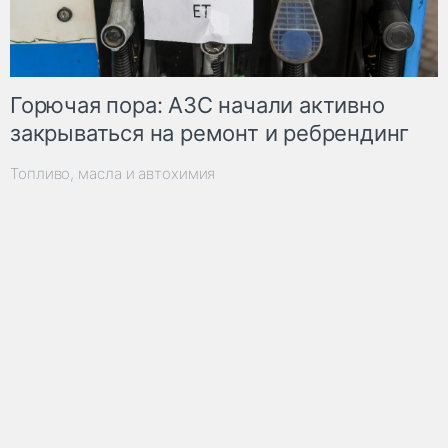
Горючая пора: АЗС начали активно
закрываться на ремонт и ребрендинг
Топливо, масла и автохимия