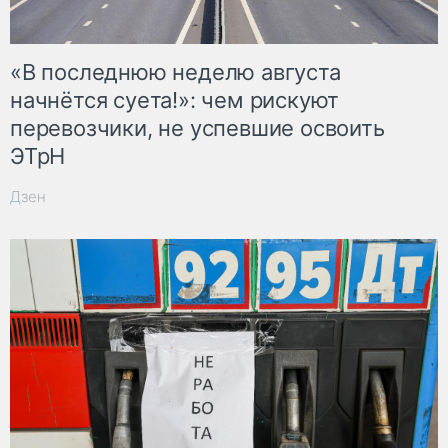
«В последнюю неделю августа
начнётся суета!»: чем рискуют
перевозчики, не успевшие освоить
ЭТрН
Дзен