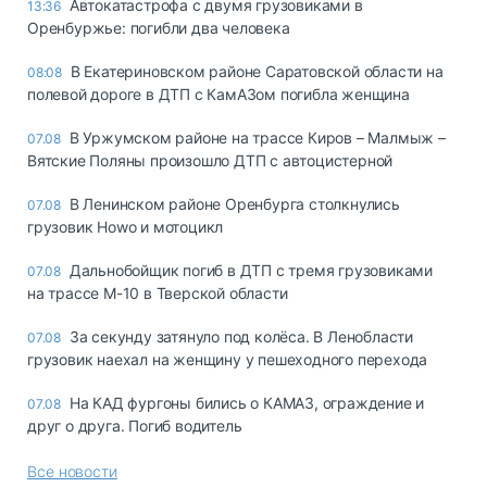
Автокатастрофа с двумя грузовиками в
13:36
Оренбуржье: погибли два человека
В Екатериновском районе Саратовской области на
08:08
полевой дороге в ДТП с КамАЗом погибла женщина
В Уржумском районе на трассе Киров – Малмыж –
07.08
Вятские Поляны произошло ДТП с автоцистерной
В Ленинском районе Оренбурга столкнулись
07.08
грузовик Howo и мотоцикл
Дальнобойщик погиб в ДТП с тремя грузовиками
07.08
на трассе М-10 в Тверской области
За секунду затянуло под колёса. В Ленобласти
07.08
грузовик наехал на женщину у пешеходного перехода
На КАД фургоны бились о КАМАЗ, ограждение и
07.08
друг о друга. Погиб водитель
Все новости