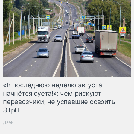
«В последнюю неделю августа
начнётся суета!»: чем рискуют
перевозчики, не успевшие освоить
ЭТрН
Дзен