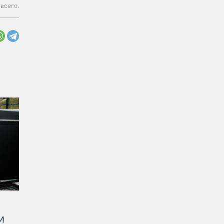
 всего.
и