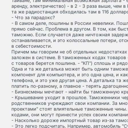
Тайване, там минимальная возможная зарплата - 
аренду, электричество) - в 2 - 3 раза выше, чем в
та же радиостанция обходилась там в 116 долларов
- Что за парадокс?
- В самом деле, пошлины в России невелики. Пошл
прямо сейчас. Проблема в другом. В том, как быс
таможню. Если случается даже ничтожная задерж
останавливается, и это колоссальные потери, отс
в себестоимости.
Причем мы говорим не об отдельных недостатках
заложен в системе. В таможенных кодах товаров 
с товаров берется пошлина. - "КП") сплошь и ряд
Одна и та же деталька может быть одним тамож
компонент для компьютера, и это одна цена, и ка
телефона, и это уже другая цена. А деталька та ж
платить по-разному, а главное - терять драгоценн
- Бизнесмены мечтают - найти бы таможенную кры
- Крышевание уходит в прошлое. Таможенники че
родственников учреждают свои компании. За мно
проектами" стоят влиятельные таможенные чины
кодами, они могут принести успех своим компан
- Насколько дороже импортный товар из-за там
- Это легко подсчитать. Например, автомобиль "С