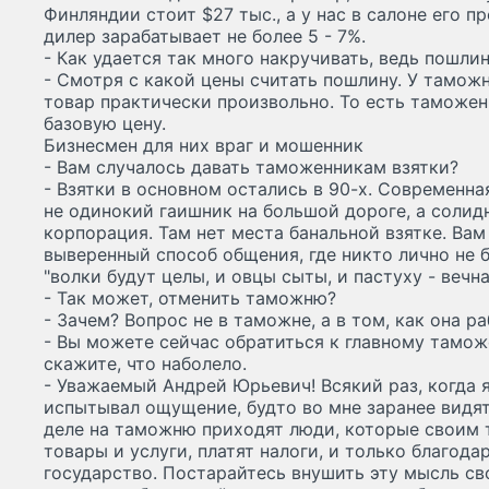
Финляндии стоит $27 тыс., а у нас в салоне его 
дилер зарабатывает не более 5 - 7%.
- Как удается так много накручивать, ведь пошлин
- Смотря с какой цены считать пошлину. У таможн
товар практически произвольно. То есть таможе
базовую цену.
Бизнесмен для них враг и мошенник
- Вам случалось давать таможенникам взятки?
- Взятки в основном остались в 90-х. Современна
не одинокий гаишник на большой дороге, а солид
корпорация. Там нет места банальной взятке. Ва
выверенный способ общения, где никто лично не б
"волки будут целы, и овцы сыты, и пастуху - вечна
- Так может, отменить таможню?
- Зачем? Вопрос не в таможне, а в том, как она ра
- Вы можете сейчас обратиться к главному тамо
скажите, что наболело.
- Уважаемый Андрей Юрьевич! Всякий раз, когда 
испытывал ощущение, будто во мне заранее видят
деле на таможню приходят люди, которые своим 
товары и услуги, платят налоги, и только благод
государство. Постарайтесь внушить эту мысль св