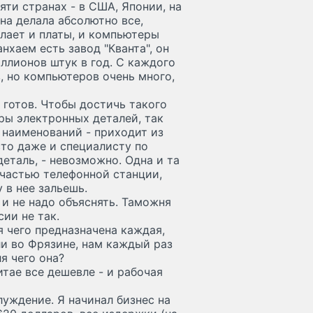
яти странах - в США, Японии, на
ана делала абсолютно все,
елает и платы, и компьютеры
нхаем есть завод "Кванта", он
ллионов штук в год. С каждого
, но компьютеров очень много,
н готов. Чтобы достичь такого
ры электронных деталей, так
 наименований - приходит из
сто даже и специалисту по
деталь, - невозможно. Одна и та
 частью телефонной станции,
 в нее зальешь.
 и не надо объяснять. Таможня
ии не так.
я чего предназначена каждая,
ли во Фрязине, нам каждый раз
я чего она?
итае все дешевле - и рабочая
луждение. Я начинал бизнес на