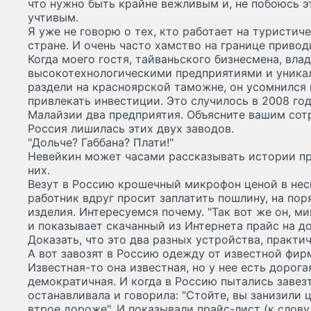
что нужно быть крайне вежливым и, не побоюсь э
учтивым.
Я уже не говорю о тех, кто работает на туристиче
стране. И очень часто хамство на границе приво
Когда моего гостя, тайваньского бизнесмена, вл
высокотехнологическими предприятиями и уника
раздели на красноярской таможне, он усомнился
привлекать инвестиции. Это случилось в 2008 год
Малайзии два предприятия. Объясните вашим сотр
Россия лишилась этих двух заводов.
"Дольче? Габбана? Плати!"
Невейкин может часами рассказывать истории пр
них.
Везут в Россию крошечный микрофон ценой в нес
работник вдруг просит заплатить пошлину, на п
изделия. Интересуемся почему. "Так вот же он, м
и показывает скачанный из Интернета прайс на 
Доказать, что это два разных устройства, практи
А вот завозят в Россию одежду от известной фирм
Известная-то она известная, но у нее есть дорога
демократичная. И когда в Россию пытались заве
останавливала и говорила: "Стойте, вы занизили 
втрое дороже". И показывали прайс-лист (к слову