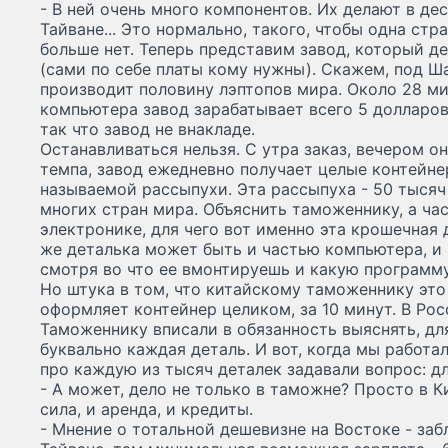
- В ней очень много компонентов. Их делают в дес
Тайване... Это нормально, такого, чтобы одна стр
больше нет. Теперь представим завод, который д
(сами по себе платы кому нужны). Скажем, под Ша
производит половину лэптопов мира. Около 28 ми
компьютера завод зарабатывает всего 5 долларов
так что завод не внакладе.
Останавливаться нельзя. С утра заказ, вечером о
темпа, завод ежедневно получает целые контейне
называемой рассыпухи. Эта рассыпуха - 50 тысяч
многих стран мира. Объяснить таможеннику, а ча
электронике, для чего вот именно эта крошечная 
же деталька может быть и частью компьютера, и
смотря во что ее вмонтируешь и какую программу
Но штука в том, что китайскому таможеннику это
оформляет контейнер целиком, за 10 минут. В Росс
Таможеннику вписали в обязанность выяснять, дл
буквально каждая деталь. И вот, когда мы работа
про каждую из тысяч деталек задавали вопрос: дл
- А может, дело не только в таможне? Просто в К
сила, и аренда, и кредиты.
- Мнение о тотальной дешевизне на Востоке - заб