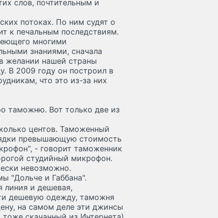
тих слов, почтительным и
ских потоках. По ним судят о
дит к печальным последствиям.
адеющего многими
льными знаниями, сначала
 в желании нашей страны
у. В 2009 году он построил в
удникам, что это из-за них
о таможню. Вот только две из
колько центов. Таможенный
орядки превышающую стоимость
икрофон", - говорит таможенник
дорогой студийный микрофон.
чески невозможно.
ы "Дольче и Габбана".
я линия и дешевая,
зти дешевую одежду, таможня
цену, на самом деле эти джинсы
, тоже скачанный из Интернета)