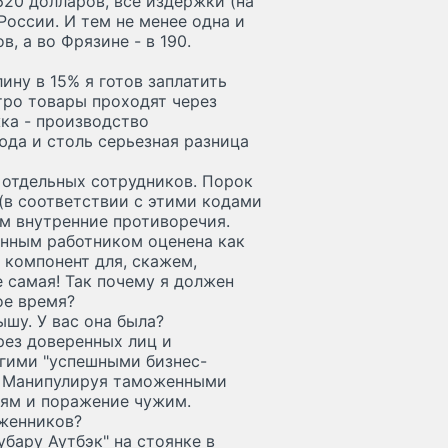
620 долларов, все издержки (на
 России. И тем не менее одна и
, а во Фрязине - в 190.
ину в 15% я готов заплатить
тро товары проходят через
ка - производство
юда и столь серьезная разница
 отдельных сотрудников. Порок
(в соответствии с этими кодами
ом внутренние противоречия.
енным работником оценена как
к компонент для, скажем,
е самая! Так почему я должен
ое время?
шу. У вас она была?
рез доверенных лиц и
гими "успешными бизнес-
. Манипулируя таможенными
иям и поражение чужим.
оженников?
убару Аутбэк" на стоянке в