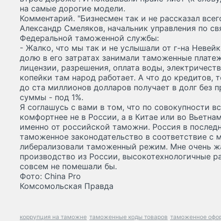
на самые дорогие модели.
Комментарий. "Бизнесмен так и не рассказал всег
Александр Смеляков, начальник управления по с
Федеральной таможенной службы:
- Жалко, что мы так и не услышали от г-на Невейк
долю в его затратах занимали таможенные платежи
лицензии, разрешения, оплата воды, электричества
копейки там народ работает. А что до кредитов,
до ста миллионов долларов получает в долг без п
суммы - под 1%.
Я соглашусь с вами в том, что по совокупности в
комфортнее не в России, а в Китае или во Вьетнам
именно от российской таможни. Россия в последн
таможенное законодательство в соответствие с
либерализовали таможенный режим. Мне очень жа
производство из России, высокотехнологичные р
совсем не помешали бы.
Фото: China Pro
Комсомольская Правда
коррупция на таможне
таможенные коды товаров
таможенное офо