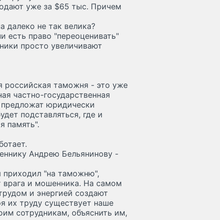
продают уже за $65 тыс. Причем
а далеко не так велика?
и есть право "переоценивать"
нники просто увеличивают
я российская таможня - это уже
ная частно-государственная
м предложат юридически
удет подставляться, где и
я память".
ботает.
женнику Андрею Бельянинову -
я приходил "на таможню",
 врага и мошенника. На самом
трудом и энергией создают
аря их труду существует наше
оим сотрудникам, объяснить им,