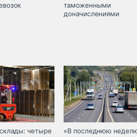
таможенными
евозок
доначислениями
 склады: четыре
«В последнюю недел