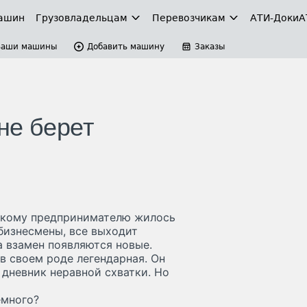
ашин
Грузовладельцам
Перевозчикам
АТИ-Доки
А
Ваши машины
Добавить машину
Заказы
не берет
йскому предпринимателю жилось
 бизнесмены, все выходит
а взамен появляются новые.
в своем роде легендарная. Он
 дневник неравной схватки. Но
емного?