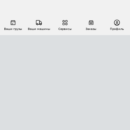
Ваши грузы
Ваши машины
Сервисы
Заказы
Профиль
АВТОМАТИЗАЦИЯ ПЕРЕВОЗОК
Площадки
Заказы
Торги
Тендеры
АТИ-Доки
GPS-мониторинг
АТИ Мессенджер
Цепочки грузов
API ATI.SU
ПОЛЕЗНОЕ
Расчет расстояний
БЕЗОПАСНОСТЬ
Академия ATI.SU
ATI.SU о безопасности
Звезды ATI.SU на вашем сайте
КОНТАКТЫ И ТАРИФЫ
Памятка по проверке контрагентов