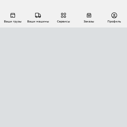
Ваши грузы
Ваши машины
Сервисы
Заказы
Профиль
АВТОМАТИЗАЦИЯ ПЕРЕВОЗОК
Площадки
Заказы
Торги
Тендеры
АТИ-Доки
GPS-мониторинг
АТИ Мессенджер
Цепочки грузов
API ATI.SU
ПОЛЕЗНОЕ
Расчет расстояний
БЕЗОПАСНОСТЬ
Академия ATI.SU
ATI.SU о безопасности
Звезды ATI.SU на вашем сайте
КОНТАКТЫ И ТАРИФЫ
Памятка по проверке контрагентов
Индекс ATI.SU FTL РФ
О системе ATI.SU
Светофор+