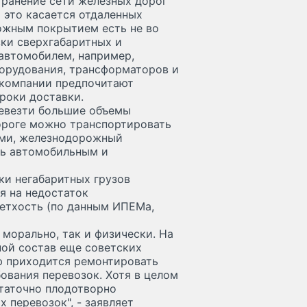
транение сети железных дорог
 это касается отдаленных
ожным покрытием есть не во
зки сверхгабаритных и
 автомобилем, например,
орудования, трансформаторов и
е компании предпочитают
сроки доставки.
ревезти большие объемы
дороге можно транспортировать
вами, железнодорожный
ть автомобильным и
и негабаритных грузов
я на недостаток
ветхость (по данным ИПЕМа,
 морально, так и физически. На
ой состав еще советских
ю приходится ремонтировать
бования перевозок. Хотя в целом
таточно плодотворно
 перевозок", - заявляет