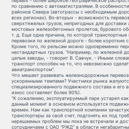
первых - более широкое географическое распрос
по сравнению с автомагистралями. В особенности
районов Севера (автотрассы с необходимым дор
всех регионах). Во-вторых - возможность перево
сверхтяжелых грузов, непригодных для доставки
мостовых железобетонных пролетов, бурового об
т. д. Еще одна причина, по которой транспортны
перевозки по железной дороге - более короткие 
Кроме того, по рельсам можно одновременно пе
нестандартных грузов. "Например, по железной 
целые заводы, - говорит В. Савчук. - Иными сло
транспорт способен на то, что невозможно сдела
авиатранспортом".
Что мешает развивать железнодорожные перевозк
ускоренными темпами? Участники рынка жалуютс
специализированного подвижного состава и его 
износ составляет более 90%).
"К сожалению, эксплуатируемый парк устарел как
данный момент в основном используется подвижн
времен. Нам как транспортной компании зачасту
транспортеры за свой счет, подгонять их под тре
нерешаемых проблем мы пока не встречали и дос
сотрудничаем с ОАО "РЖД" в области негабаритных