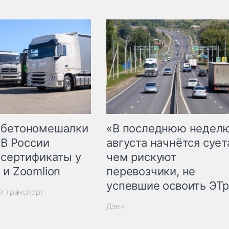
 бетономешалки
«В последнюю недел
 В России
августа начнётся суета
 сертификаты у
чем рискуют
 и Zoomlion
перевозчики, не
успевшие освоить ЭТ
й транспорт
Дзен