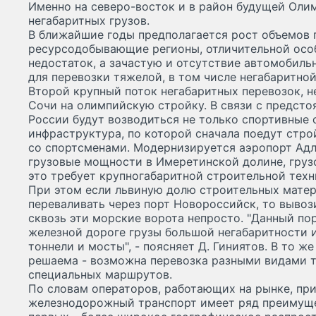
Именно на северо-восток и в район будущей Оли
негабаритных грузов.
В ближайшие годы предполагается рост объемов 
ресурсодобывающие регионы, отличительной осо
недостаток, а зачастую и отсутствие автомобиль
для перевозки тяжелой, в том числе негабаритной
Второй крупный поток негабаритных перевозок, н
Сочи на олимпийскую стройку. В связи с предст
России будут возводиться не только спортивные 
инфраструктура, по которой сначала поедут стро
со спортсменами. Модернизируется аэропорт Адл
грузовые мощности в Имеретинской долине, грузов
это требует крупногабаритной строительной техн
При этом если львиную долю строительных матер
переваливать через порт Новороссийск, то вывоз
сквозь эти морские ворота непросто. "Данный по
железной дороге грузы большой негабаритности и
тоннели и мосты", - поясняет Д. Гиниятов. В то ж
решаема - возможна перевозка разными видами т
специальных маршрутов.
По словам операторов, работающих на рынке, при
железнодорожный транспорт имеет ряд преимуще