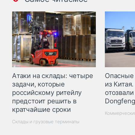
Опасные
Атаки на склады: четыре
из Китая.
задачи, которые
отозвали
российскому ритейлу
Dongfeng
предстоит решить в
кратчайшие сроки
Коммерчески
Склады и грузовые терминалы