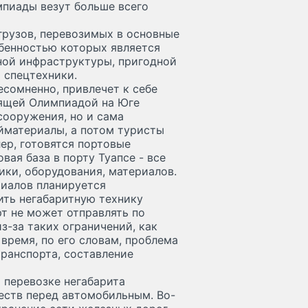
мпиады везут больше всего
грузов, перевозимых в основные
бенностью которых является
ной инфраструктуры, пригодной
 спецтехники.
есомненно, привлечет к себе
оящей Олимпиадой на Юге
сооружения, но и сама
йматериалы, а потом туристы
ер, готовятся портовые
ая база в порту Туапсе - все
ики, оборудования, материалов.
иалов планируется
ить негабаритную технику
рт не может отправлять по
з-за таких ограничений, как
е время, по его словам, проблема
ранспорта, составление
 перевозке негабарита
ств перед автомобильным. Во-