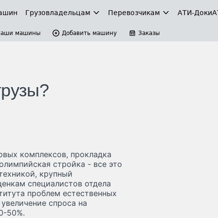
ашин
Грузовладельцам
Перевозчикам
АТИ-Доки
А
Ваши машины
Добавить машину
Заказы
грузы?
овых комплексов, прокладка
олимпийская стройка - все это
техникой, крупный
оценкам специалистов отдела
титута проблем естественных
 увеличение спроса на
0-50%.