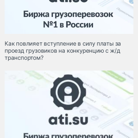
Логистика, грузы
Негабаритные и
опасные грузы
Безопасность и
страхование
Как повлияет вступление в силу платы за
Таможня и ВЭД
проезд грузовиков на конкуренцию с ж/д
транспортом?
Склады и
грузовые
терминалы
Коммерческий
транспорт
Спецтехника
Автосервис,
запчасти, шины
Топливо, масла и
Дзен
автохимия