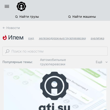
Найти грузы
Найти машины
← Новости
ипем
ржд
железнодорожные грузоперевозки
аналитика
Автомобильные
Популярные темы:
Ещё
грузоперевозки
Региональная
логистика
ЭДО, ИТ в
логистике
Дороги,
инфраструктура