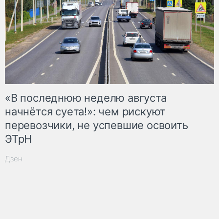
«В последнюю неделю августа
начнётся суета!»: чем рискуют
перевозчики, не успевшие освоить
ЭТрН
Дзен