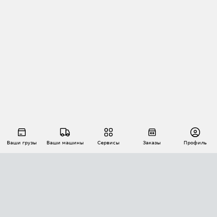
Ваши грузы
Ваши машины
Сервисы
Заказы
Профиль
АВТОМАТИЗАЦИЯ ПЕРЕВОЗОК
Площадки
Заказы
Торги
Тендеры
АТИ-Доки