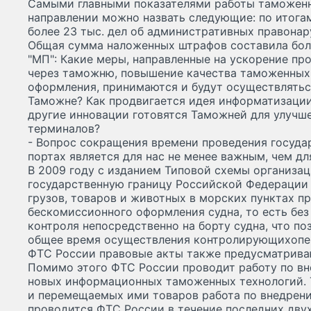
Самыми главными показателями работы таможенн
направлении можно назвать следующие: по итога
более 23 тыс. дел об административных правонар
Общая сумма наложенных штрафов составила бол
"МП": Какие меры, направленные на ускорение пр
через таможню, повышение качества таможенных
оформления, принимаются и будут осуществлятьс
Таможне? Как продвигается идея информатизаци
другие инновации готовятся Таможней для улучш
терминалов?
- Вопрос сокращения времени проведения госуда
портах является для нас не менее важным, чем дл
В 2009 году с изданием Типовой схемы организац
государственную границу Российской Федерации 
грузов, товаров и животных в морских пунктах п
бескомиссионного оформления судна, то есть без
контроля непосредственно на борту судна, что по
общее время осуществления контролирующихопер
ФТС России правовые акты также предусматрива
Помимо этого ФТС России проводит работу по вн
новых информационных таможенных технологий. Т
и перемещаемых ими товаров работа по внедрен
проводится ФТС России в течение последних двух