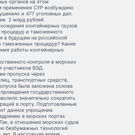
ых органов на этом
м применения СУР возбуждено
ушениях и 477 уголовных дел.
ее 2 млрд рублей.
охождения контейнерных грузов
 процедур и таможенного
я в будущем на российской
и таможенных процедур? Какие
ения работы контейнерных
рственного контроля в морских
я участников ВЭД.
ии пропуска через
лиц, транспортных средств,
ропуска была заложена основа
 проведения государственного
зволило значительно сократить
аций в порту. Подготовленные
ют данное упрощение.
едрению в морских портах
ак, в отношении морских судов
ию безбумажных технологий
 лет. В настоящее время