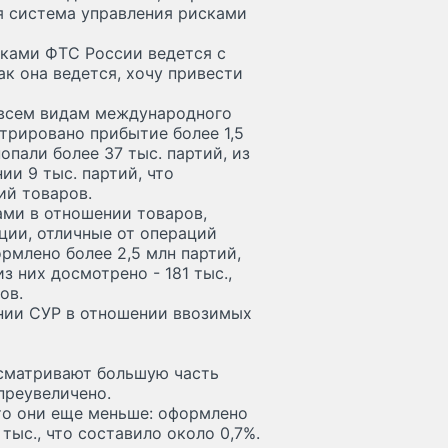
я система управления рисками
ками ФТС России ведется с
к она ведется, хочу привести
о всем видам международного
рировано прибытие более 1,5
опали более 37 тыс. партий, из
и 9 тыс. партий, что
ий товаров.
ами в отношении товаров,
ии, отличные от операций
рмлено более 2,5 млн партий,
з них досмотрено - 181 тыс.,
ов.
ении СУР в отношении ввозимых
осматривают большую часть
преувеличено.
то они еще меньше: оформлено
 тыс., что составило около 0,7%.