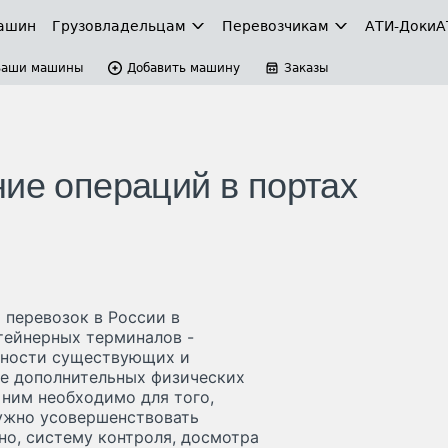
ашин
Грузовладельцам
Перевозчикам
АТИ-Доки
А
Ваши машины
Добавить машину
Заказы
ние операций в портах
 перевозок в России в
тейнерных терминалов -
бности существующих и
ие дополнительных физических
ним необходимо для того,
ужно усовершенствовать
но, систему контроля, досмотра