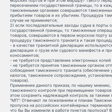
морских портов и при этом маршрут такого пере
пересечением государственной границы, то в ка
таможенными органами совершаются таможенные 
прибытием товаров и их убытием. Процедура там
случае не применяется;
2) если последовательные заходы судна в порты 
государственной границы, то таможенные операц
товаров, совершаются в первом морском порту з
процедуру таможенного транзита и такая процед
- в качестве транзитной декларации используют
декларации о грузе или судового манифеста и пр
коносаментов;
- не требуется представление электронных копий
- не требуется принятие таможенным органом от
соблюдения таможенного транзита (обеспечение 
налогов, таможенное сопровождение, установлен
товаров).
Применение данного приказа, по нашему мнению,
таможенного контроля при перемещении товаров
этом сохранить надлежащий контроль за такими 
"МП": Отвечают ли пожеланиям и планам Таможни
пропуска на российских контейнерных терминалах
что бы Вы изменили в работе пунктов пропуска? 