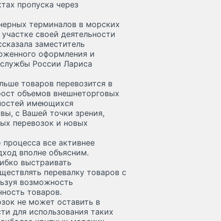
тах пропуска через
йнерных терминалов в морских
 участке своей деятельности
ссказала заместитель
моженного оформления и
 службы России Лариса
ольше товаров перевозится в
 рост объемов внешнеторговых
щностей имеющихся
вы, с Вашей точки зрения,
ных перевозок и новых
о процесса все активнее
дход вполне объясним.
гибко выстраивать
ществлять перевалку товаров с
ользуя возможность
нность товаров.
озок не может оставить в
ти для использования таких