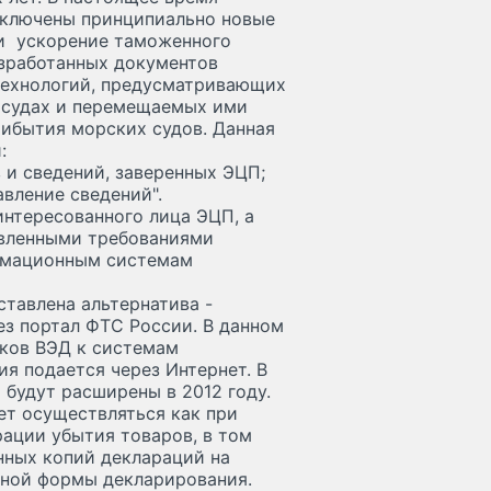
 включены принципиально новые
 и ускорение таможенного
зработанных документов
технологий, предусматривающих
 судах и перемещаемых ими
рибытия морских судов. Данная
:
 и сведений, заверенных ЭЦП;
вление сведений".
интересованного лица ЭЦП, а
овленными требованиями
рмационным системам
тавлена альтернатива -
з портал ФТС России. В данном
иков ВЭД к системам
я подается через Интернет. В
будут расширены в 2012 году.
т осуществляться как при
рации убытия товаров, в том
нных копий деклараций на
нной формы декларирования.