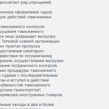
дполагает ряд упрощений,
ионном оформлении судов;
щих действий таможенных
 таможенного контроля
арушения таможенного
ое лицо разрешает выгрузку
 с Типовой схемой организации
их пунктах пропуска
ществления санитарно-
 действия по пограничному
бразом, осуществление выгрузки
чания пограничного контроля.
нию процедуры таможенного
и судами с последовательным
тан и вступил в действие
особенностей таможенного
рским транспортом",
еревозке иностранных товаров
льные заходы в два и более