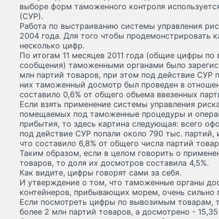
выборе форм таможенного контроля используетс
(СУР).
Работа по выстраиванию системы управления рис
2004 года. Для того чтобы продемонстрировать ка
несколько цифр.
По итогам 11 месяцев 2011 года (общие цифры п
сообщения) таможенными органами было зарегист
млн партий товаров, при этом под действие СУР п
них таможенный досмотр был проведен в отношени
составило 0,6% от общего объема ввезенных парт
Если взять применение системы управления риск
помещаемых под таможенные процедуры и операц
прибытия, то здесь картина следующая: всего офо
под действие СУР попали около 790 тыс. партий, и
что составило 6,8% от общего числа партий товар
Таким образом, если в целом говорить о примен
товаров, то доля их досмотров составила 4,5%.
Как видите, цифры говорят сами за себя.
И утверждение о том, что таможенные органы д
контейнеров, прибывающих морем, очень сильно 
Если посмотреть цифры по вывозимым товарам, 
более 2 млн партий товаров, а досмотрено - 15,35