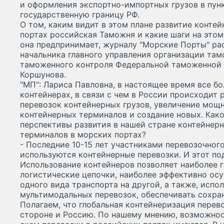
и оформления экспортно-импортных грузов в пунк
государственную границу РФ.
О том, каким видит в этом плане развитие конте
портах российская Таможня и какие шаги на этом
она предпринимает, журналу "Морские Порты" ра
начальника главного управления организации та
таможенного контроля Федеральной таможенной
Коршунова.
"МП": Лариса Павловна, в настоящее время все б
контейнерах, в связи с чем в России происходит
перевозок контейнерных грузов, увеличение мо
контейнерных терминалов и создание новых. Како
перспективы развития в нашей стране контейнер
терминалов в морских портах?
- Последние 10-15 лет участниками перевозочног
используются контейнерные перевозки. И этот по
Использование контейнеров позволяет наиболее 
логистические цепочки, наиболее эффективно осу
одного вида транспорта на другой, а также, исп
мультимодальных перевозок, обеспечивать сохра
Полагаем, что глобальная контейнеризация перев
стороне и Россию. По нашему мнению, возможнос