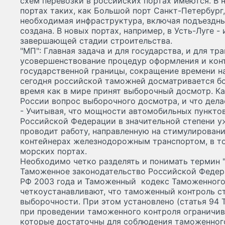
схем перевозки в российских портах имеются. В 
портах таких, как Большой порт Санкт-Петербург
необходимая инфраструктура, включая подъездн
создана. В новых портах, например, в Усть-Луге -
завершающей стадии строительства.
"МП": Главная задача и для государства, и для тр
усовершенствование процедур оформления и конт
государственной границы, сокращение времени на
сегодня российской таможней досматривается бо
время как в мире принят выборочный досмотр. К
России вопрос выборочного досмотра, и что дела
- Учитывая, что мощности автомобильных пунктов
Российской Федерации в значительной степени у
проводит работу, направленную на стимулировани
контейнерах железнодорожным транспортом, в то
морских портах.
Необходимо четко разделять и понимать термин 
Таможенное законодательство Российской Федер
РФ 2003 года и Таможенный кодекс Таможенного 
четкоустанавливают, что таможенный контроль с
выборочности. При этом установлено (статья 94 
при проведении таможенного контроля ограничи
которые достаточны для соблюдения таможенного