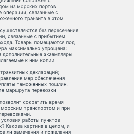
движения сопряжен с
ждом из морских портов
операции, связанные с
оженного транзита в этом
осуществляются без пересечения
ии, связанные с прибытием
ахода. Товары помещаются под
ура максимально упрощена:
ся дополнительные экземпляры
илагаемые к ним копии
 транзитных деклараций;
правления мер обеспечения
уплаты таможенных пошлин,
ие маршрута перевозки
 позволит сократить время
 морским транспортом и при
перевозками.
 условия работы пунктов
? Какова картина в целом, и
Все ли замечания и пожелания