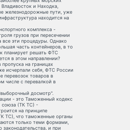
наиболее крупных морских
, Владивосток и Находка,
ые железнодорожные пути, уже
 инфраструктура находится на
анспортного комплекса -
роля грузов при пересечении
 все эти процедуры. Однако
льшая часть контейнеров, в то
ак планирует решать ФТС
ется в этом направлении?
 пропуска на границах
же исчерпали себя, ФТС России
е перевозок товаров в
м числе с перевалкой в
"выборочный досмотр".
ации - это Таможенный кодекс
союза (ТК ТС) -
троится на принципе
ТК ТС), что таможенные органы
ваются только теми формами,
 законодательства, и при