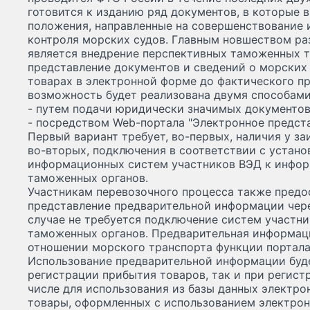
готовится к изданию ряд документов, в которые
положения, направленные на совершенствование
контроля морских судов. Главным новшеством ра
является внедрение перспективных таможенных 
представление документов и сведений о морских
товарах в электронной форме до фактического п
возможность будет реализована двумя способами
- путем подачи юридически значимых документов
- посредством Web-портала "Электронное предста
Первый вариант требует, во-первых, наличия у за
во-вторых, подключения в соответствии с устан
информационных систем участников ВЭД к инфо
таможенных органов.
Участникам перевозочного процесса также предос
представление предварительной информации чере
случае не требуется подключение систем участн
таможенных органов. Предварительная информаци
отношении морского транспорта функции портала 
Использование предварительной информации буде
регистрации прибытия товаров, так и при регист
числе для использования из базы данных электро
товары, оформленных с использованием электро