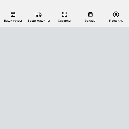
Ваши грузы
Ваши машины
Сервисы
Заказы
Профиль
АВТОМАТИЗАЦИЯ ПЕРЕВОЗОК
Площадки
Заказы
Торги
Тендеры
АТИ-Доки
GPS-мониторинг
АТИ Мессенджер
Цепочки грузов
API ATI.SU
ПОЛЕЗНОЕ
Расчет расстояний
БЕЗОПАСНОСТЬ
Академия ATI.SU
ATI.SU о безопасности
Звезды ATI.SU на вашем сайте
КОНТАКТЫ И ТАРИФЫ
Памятка по проверке контрагентов
Индекс ATI.SU FTL РФ
О системе ATI.SU
Светофор+