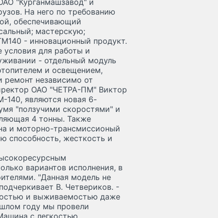
ОАО "Курганмашзавод" и
рузов. На него по требованию
лой, обеспечивающий
сальный; мастерскую;
ТМ140 - инновационный продукт.
е условия для работы и
луживании - отдельный модуль
отопителем и освещением,
и ремонт независимо от
директор ОАО "ЧЕТРА-ПМ" Виктор
-140, являются новая 6-
умя "ползучими скоростями" и
ляющая 4 тонны. Также
ина и моторно-трансмиссионый
ую способность, жесткость и
высокоресурсным
лько вариантов исполнения, в
ителями. "Данная модель не
подчеркивает В. Четвериков. -
ностью и выживаемостью даже
ошлом году мы провели
 Машина с легкостью