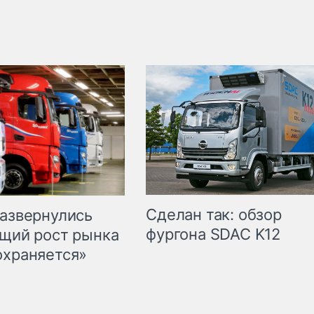
Сделан так: обзор
развернулись
фургона SDAC K12
бщий рост рынка
охраняется»