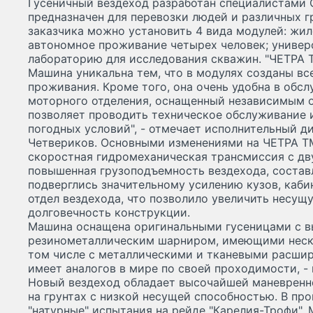
Гусеничный вездеход разработан специалистами 
предназначен для перевозки людей и различных г
заказчика можно установить 4 вида модулей: жи
автономное проживание четырех человек; универ
лабораторию для исследования скважин. "ЧЕТРА 
Машина уникальна тем, что в модулях созданы вс
проживания. Кроме того, она очень удобна в обс
моторного отделения, оснащенный независимым 
позволяет проводить техническое обслуживание 
погодных условий", - отмечает исполнительный 
Четвериков. Основными изменениями на ЧЕТРА ТМ
скоростная гидромеханическая трансмиссия с дв
повышенная грузоподъемность вездехода, состав
подверглись значительному усилению кузов, каб
отдел вездехода, что позволило увеличить несущ
долговечность конструкции.
Машина оснащена оригинальными гусеницами с 
резинометаллическим шарниром, имеющими неско
том числе с металлическими и тканевыми расшир
имеет аналогов в мире по своей проходимости, - 
Новый вездеход обладает высочайшей маневрен
на грунтах с низкой несущей способностью. В пр
"натурные" испытания на рейде "Карелия-Трофи".