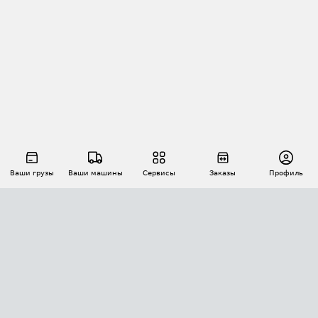
Ваши грузы
Ваши машины
Сервисы
Заказы
Профиль
АВТОМАТИЗАЦИЯ ПЕРЕВОЗОК
Площадки
Заказы
Торги
Тендеры
АТИ-Доки
GPS-мониторинг
АТИ Мессенджер
Цепочки грузов
API ATI.SU