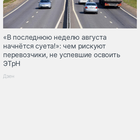
«В последнюю неделю августа
начнётся суета!»: чем рискуют
перевозчики, не успевшие освоить
ЭТрН
Дзен