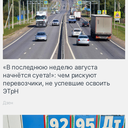
«В последнюю неделю августа
начнётся суета!»: чем рискуют
перевозчики, не успевшие освоить
ЭТрН
Дзен