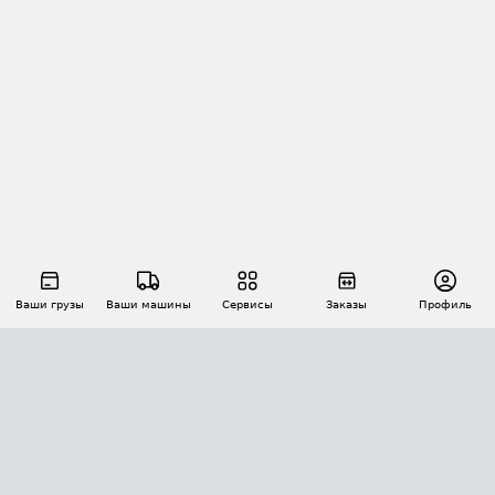
Ваши грузы
Ваши машины
Сервисы
Заказы
Профиль
АВТОМАТИЗАЦИЯ ПЕРЕВОЗОК
Площадки
Заказы
Торги
Тендеры
АТИ-Доки
GPS-мониторинг
АТИ Мессенджер
Цепочки грузов